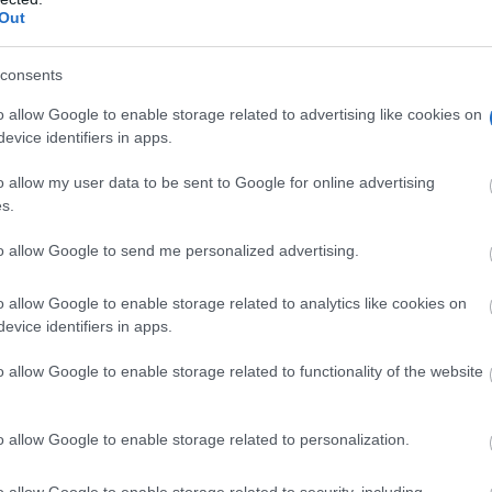
Out
consents
o allow Google to enable storage related to advertising like cookies on
evice identifiers in apps.
o allow my user data to be sent to Google for online advertising
s.
to allow Google to send me personalized advertising.
o allow Google to enable storage related to analytics like cookies on
evice identifiers in apps.
o allow Google to enable storage related to functionality of the website
o allow Google to enable storage related to personalization.
ivo autonómico ha financiado el 60 por ciento de esta
o allow Google to enable storage related to security, including