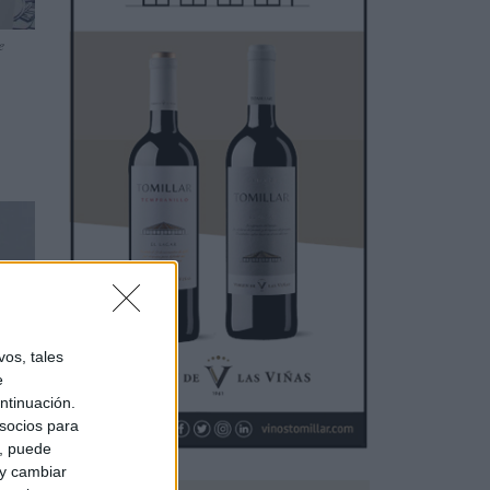
e
os, tales
e
ntinuación.
socios para
a, puede
 y cambiar
o