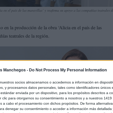
 en el país de las maravillas’ y reafirma su apoyo a las compañías teatrales d
en la producción de la obra ‘Alicia en el país de las
ías teatrales de la región.
s Manchegos -
Do Not Process My Personal Information
nuestros socios almacenamos o accedemos a información en dispositiv
s, y procesamos datos personales, tales como identificadores únicos 
estándar enviada por un dispositivo, para los propósitos descritos a co
 clic para otorgarnos su consentimiento a nosotros y a nuestros 1419 
s a cabo el procesamiento con dichos propósitos. De forma alternativ
para denegar su consentimiento o acceder a información más detallada
ltura y Deportes, Carmen Teresa Olmedo, quien ha indicad