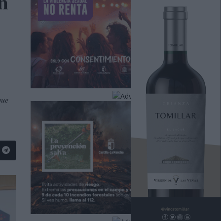
n
que