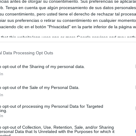
ncias antes de otorgar su consentimiento. Sus preferencias se aplicará
cutivo autonómico a esta producción que se estrenará el
web. Tenga en cuenta que algún procesamiento de sus datos personale
 su consentimiento, pero usted tiene el derecho de rechazar tal proces
, en el Teatro Quijano de Ciudad Real, a cargo de la
ar sus preferencias o retirar su consentimiento en cualquier momento
 haciendo clic en el botón "Privacidad" en la parte inferior de la página 
 that this website/app uses one or more Google services and may gath
including but not limited to your visit or usage behaviour. You may click 
 to Google and its third-party tags to use your data for below specifi
l Data Processing Opt Outs
ogle consent section.
o opt-out of the Sharing of my personal data.
In
o opt-out of the Sale of my Personal Data.
In
to opt-out of processing my Personal Data for Targeted
ing.
In
o opt-out of Collection, Use, Retention, Sale, and/or Sharing
ersonal Data that Is Unrelated with the Purposes for which it
lected.