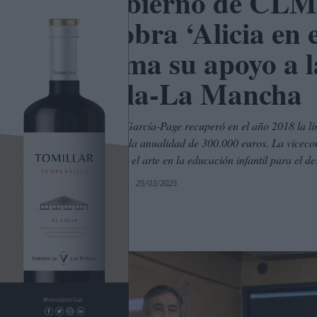
El Gobierno de CLM 
de la obra ‘Alicia en 
reafirma su apoyo a l
Castilla-La Mancha
El Ejecutivo de García-Page recuperó en el año 2018 la lí
dotándola en cada anualidad de 300.000 euros. La vicecon
tiene la música y el arte en la educación infantil para el de
Por
C. Manchegos
25/03/2025