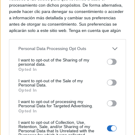
procesamiento con dichos propósitos. De forma alternativa,
puede hacer clic para denegar su consentimiento o acceder
a información más detallada y cambiar sus preferencias
antes de otorgar su consentimiento. Sus preferencias se
aplicarán solo a este sitio web. Tenga en cuenta que algún
Corepunk MMORPG
procesamiento de sus datos personales puede no requerir
Un verdadero MMORPG de la vieja escuela ¡Cómo los
de su consentimiento, pero usted tiene el derecho de
de antes, pero mejor!
Personal Data Processing Opt Outs
rechazar tal procesamiento. Puede cambiar sus preferencias
DISCOVER WITH
o retirar su consentimiento en cualquier momento volviendo
I want to opt-out of the Sharing of my
a este sitio y haciendo clic en el botón "Privacidad" en la
Últimas noticias
personal data.
parte inferior de la página web.
Opted In
Castilla-La Mancha refuerza el Estatuto del
Please note that this website/app uses one or more Google
I want to opt-out of the Sale of my
Pequeño Municipio con las aportaciones...
Personal Data.
services and may gather and store information including but
08/08/2026
Opted In
not limited to your visit or usage behaviour. You may click to
grant or deny consent to Google and its third-party tags to
I want to opt-out of processing my
use your data for below specified purposes in below Google
Castilla-La Mancha activa el PLATECAM por
Personal Data for Targeted Advertising.
consent section.
Opted In
el eclipse solar ante la...
08/08/2026
I want to opt-out of Collection, Use,
Retention, Sale, and/or Sharing of my
Personal Data that Is Unrelated with the
Castilla-La Mancha refuerza la inclusión del
Purposes for which it was collected.