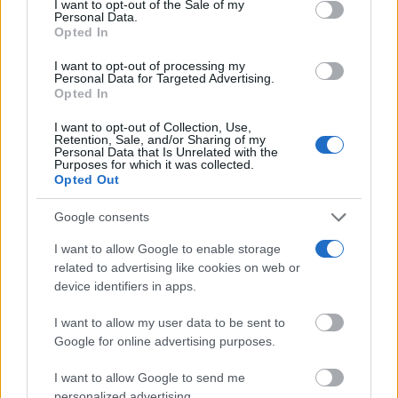
útiles
I want to opt-out of the Sale of my
Personal Data.
services and may gather and store information including but
Opted In
not limited to your visit or usage behaviour. You may click to
grant or deny consent to Google and its third-party tags to
I want to opt-out of processing my
use your data for below specified purposes in below Google
Personal Data for Targeted Advertising.
consent section.
Opted In
I want to opt-out of Collection, Use,
Retention, Sale, and/or Sharing of my
Personal Data that Is Unrelated with the
Purposes for which it was collected.
Opted Out
Google consents
I want to allow Google to enable storage
¿Sabes qué baja tu ánimo?
Lo haces todos los días y afecta cómo te sientes
related to advertising like cookies on web or
device identifiers in apps.
I want to allow my user data to be sent to
Google for online advertising purposes.
I want to allow Google to send me
personalized advertising.