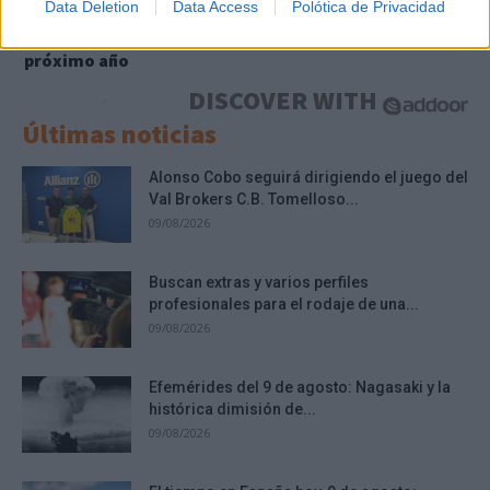
Data Deletion
Data Access
Polótica de Privacidad
Dónde viajar en 2026
Los destinos que todos van a querer visitar el
próximo año
DISCOVER WITH
Últimas noticias
Alonso Cobo seguirá dirigiendo el juego del
Val Brokers C.B. Tomelloso...
09/08/2026
Buscan extras y varios perfiles
profesionales para el rodaje de una...
09/08/2026
Efemérides del 9 de agosto: Nagasaki y la
histórica dimisión de...
09/08/2026