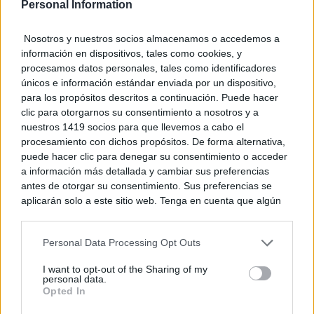
Personal Information
Nosotros y nuestros socios almacenamos o accedemos a
No es tu imaginación
información en dispositivos, tales como cookies, y
¿Ves caras en enchufes, coches o nubes? Tiene
procesamos datos personales, tales como identificadores
explicación
únicos e información estándar enviada por un dispositivo,
para los propósitos descritos a continuación. Puede hacer
clic para otorgarnos su consentimiento a nosotros y a
nuestros 1419 socios para que llevemos a cabo el
procesamiento con dichos propósitos. De forma alternativa,
puede hacer clic para denegar su consentimiento o acceder
a información más detallada y cambiar sus preferencias
antes de otorgar su consentimiento. Sus preferencias se
aplicarán solo a este sitio web. Tenga en cuenta que algún
procesamiento de sus datos personales puede no requerir
de su consentimiento, pero usted tiene el derecho de
Personal Data Processing Opt Outs
rechazar tal procesamiento. Puede cambiar sus preferencias
o retirar su consentimiento en cualquier momento volviendo
I want to opt-out of the Sharing of my
a este sitio y haciendo clic en el botón "Privacidad" en la
personal data.
9 apps que valen oro
parte inferior de la página web.
Opted In
No son populares, pero sí extraordinariamente
Please note that this website/app uses one or more Google