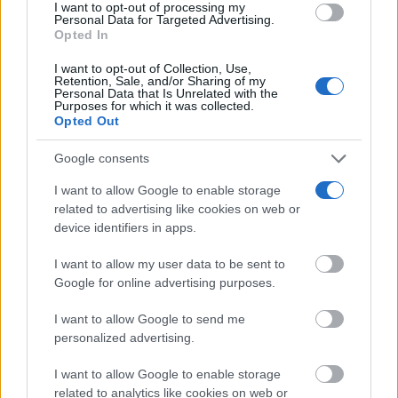
por una sanidad centrada en las personas y en la
I want to opt-out of processing my
use your data for below specified purposes in below Google
Personal Data for Targeted Advertising.
consent section.
mejora continua de la atención a colectivos que,
Opted In
gracias a la implicación de profesionales y
I want to opt-out of Collection, Use,
Retention, Sale, and/or Sharing of my
asociaciones, cuentan hoy con mayor visibilidad y
Personal Data that Is Unrelated with the
Purposes for which it was collected.
Opted Out
respaldo.
Google consents
TE RECOMENDAMOS
I want to allow Google to enable storage
related to advertising like cookies on web or
device identifiers in apps.
I want to allow my user data to be sent to
Google for online advertising purposes.
I want to allow Google to send me
personalized advertising.
I want to allow Google to enable storage
related to analytics like cookies on web or