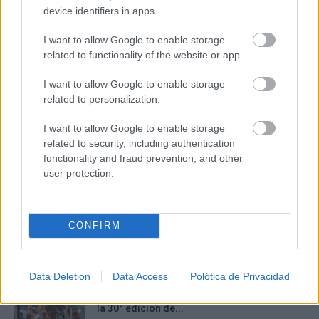
device identifiers in apps.
I want to allow Google to enable storage
Corepunk MMORPG
related to functionality of the website or app.
Un verdadero MMORPG de la vieja escuela ¡Cómo los
de antes, pero mejor!
I want to allow Google to enable storage
related to personalization.
DISCOVER WITH
Últimas noticias
I want to allow Google to enable storage
related to security, including authentication
‘Chiqui-Clan’ llega a El Provencio con los
functionality and fraud prevention, and other
personajes infantiles más populares...
user protection.
07/08/2026
CONFIRM
Un paseo por las Flores y Frutos de la
Comarca de...
07/08/2026
Data Deletion
Data Access
Polótica de Privacidad
Un mercado medieval de artesanía pura en
la 30ª edición de...