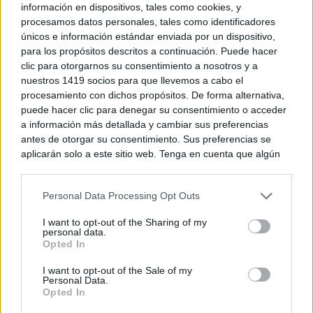
información en dispositivos, tales como cookies, y
procesamos datos personales, tales como identificadores
únicos e información estándar enviada por un dispositivo,
para los propósitos descritos a continuación. Puede hacer
clic para otorgarnos su consentimiento a nosotros y a
nuestros 1419 socios para que llevemos a cabo el
procesamiento con dichos propósitos. De forma alternativa,
puede hacer clic para denegar su consentimiento o acceder
La celebración de esta tercera edición consolida al
a información más detallada y cambiar sus preferencias
Hospital Mancha Centro como referente regional en
antes de otorgar su consentimiento. Sus preferencias se
aplicarán solo a este sitio web. Tenga en cuenta que algún
la atención a la persona ostomizada, ofreciendo un
procesamiento de sus datos personales puede no requerir
de su consentimiento, pero usted tiene el derecho de
espacio de encuentro que fomenta la sensibilización
Personal Data Processing Opt Outs
rechazar tal procesamiento. Puede cambiar sus preferencias
social, elimina estigmas y promueve una atención
o retirar su consentimiento en cualquier momento volviendo
I want to opt-out of the Sharing of my
a este sitio y haciendo clic en el botón "Privacidad" en la
más humana, cercana y de calidad.
personal data.
parte inferior de la página web.
Opted In
Please note that this website/app uses one or more Google
I want to opt-out of the Sale of my
Con iniciativas como esta, la Gerencia de Atención
Personal Data.
services and may gather and store information including but
Opted In
Integrada de Alcázar de San Juan refuerza su apuesta
not limited to your visit or usage behaviour. You may click to
grant or deny consent to Google and its third-party tags to