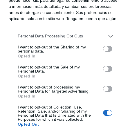
puede hacer clic para denegar su consentimiento o acceder
soluciones para que las abejas sobrevivan a veranos
a información más detallada y cambiar sus preferencias
antes de otorgar su consentimiento. Sus preferencias se
extremos de temperatura; el estudio del
aplicarán solo a este sitio web. Tenga en cuenta que algún
comportamiento de 24 variedades de uva y cinco
procesamiento de sus datos personales puede no requerir
de su consentimiento, pero usted tiene el derecho de
patrones ante diferentes situaciones de estrés térmico
Personal Data Processing Opt Outs
rechazar tal procesamiento. Puede cambiar sus preferencias
y estrés hídrico o la valorización de la cascara de
o retirar su consentimiento en cualquier momento volviendo
I want to opt-out of the Sharing of my
a este sitio y haciendo clic en el botón "Privacidad" en la
personal data.
pistacho como biofertilizante.
parte inferior de la página web.
Opted In
Please note that this website/app uses one or more Google
I want to opt-out of the Sale of my
Cabe recordar que recientemente, en el IRIAF se ha
Personal Data.
services and may gather and store information including but
Opted In
not limited to your visit or usage behaviour. You may click to
celebrado una ‘Jornada sobre el Relevo Generacional
grant or deny consent to Google and its third-party tags to
I want to opt-out of processing my
Agrario post 2027’, que ha dado continuidad a la
use your data for below specified purposes in below Google
Personal Data for Targeted Advertising.
consent section.
Opted In
labor iniciada por Castilla-La Mancha como
I want to opt-out of Collection, Use,
impulsora del Dictamen sobre Relevo Generacional
Retention, Sale, and/or Sharing of my
Personal Data that Is Unrelated with the
en la Agricultura en el seno de la Comisión NAT del
Purposes for which it was collected.
Opted Out
Comité Europeo de las Regiones y al Foro de