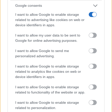
Diálogo Local de Valdepeñas del pasado febrero.
Google consents
I want to allow Google to enable storage
Refuerzo científico, infraestructuras y proyección
related to advertising like cookies on web or
device identifiers in apps.
internacional
I want to allow my user data to be sent to
Google for online advertising purposes.
Por último y recorriendo la actividad centro por
I want to allow Google to send me
centro, el consejero ha explicado que el año 2025 ha
personalized advertising.
estado marcado por un avance significativo en la
I want to allow Google to enable storage
actividad científico-técnica del IRIAF, con la
related to analytics like cookies on web or
consolidación de líneas estratégicas de investigación,
device identifiers in apps.
la captación de nuevos fondos y el refuerzo de sus
I want to allow Google to enable storage
related to functionality of the website or app.
infraestructuras.
I want to allow Google to enable storage
El Centro de Investigación Apícola y Agroambiental
related to personalization.