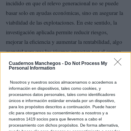
incidido en que el relevo generacional no se puede
basar solo en ayudas económicas, sino en asegurar la
viabilidad de las explotaciones. En este sentido, la
investigación aplicada permite reducir riesgos,
mejorar la eficiencia y aumentar la rentabilidad, algo
esencial para que los jóvenes apuesten por el campo.
Cuadernos Manchegos -
Do Not Process My
Por esta razón, las investigaciones del IRIAF están
Personal Information
orientadas a convertir la sostenibilidad en menores
Nosotros y nuestros socios almacenamos o accedemos a
costes, mayor eficiencia en el uso de recursos y mejor
información en dispositivos, tales como cookies, y
procesamos datos personales, tales como identificadores
adaptación al cambio climático, contribuyendo a un
únicos e información estándar enviada por un dispositivo,
modelo productivo más resiliente y competitivo.
para los propósitos descritos a continuación. Puede hacer
clic para otorgarnos su consentimiento a nosotros y a
Algunos ejemplos al respecto son que los
nuestros 1419 socios para que llevemos a cabo el
procesamiento con dichos propósitos. De forma alternativa,
investigadores del IRIAF pueden proporcionar