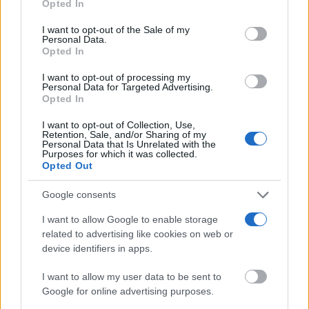
parte inferior de la página web.
Opted In
Please note that this website/app uses one or more Google
I want to opt-out of the Sale of my
Personal Data.
services and may gather and store information including but
Opted In
not limited to your visit or usage behaviour. You may click to
grant or deny consent to Google and its third-party tags to
I want to opt-out of processing my
use your data for below specified purposes in below Google
Personal Data for Targeted Advertising.
consent section.
Opted In
I want to opt-out of Collection, Use,
Retention, Sale, and/or Sharing of my
Personal Data that Is Unrelated with the
¿Por qué se contagia?
Purposes for which it was collected.
La ciencia explica por qué el bostezo es contagioso
Opted Out
Google consents
I want to allow Google to enable storage
related to advertising like cookies on web or
device identifiers in apps.
I want to allow my user data to be sent to
Google for online advertising purposes.