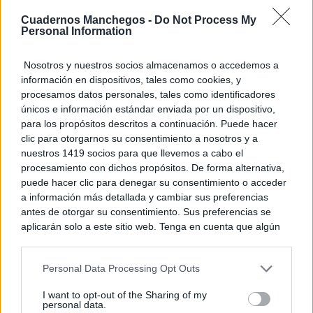
Estas criaturas existen y parecen sacadas de otro
planeta
Cuadernos Manchegos -
Do Not Process My
Personal Information
Nosotros y nuestros socios almacenamos o accedemos a
información en dispositivos, tales como cookies, y
procesamos datos personales, tales como identificadores
únicos e información estándar enviada por un dispositivo,
para los propósitos descritos a continuación. Puede hacer
clic para otorgarnos su consentimiento a nosotros y a
nuestros 1419 socios para que llevemos a cabo el
procesamiento con dichos propósitos. De forma alternativa,
puede hacer clic para denegar su consentimiento o acceder
a información más detallada y cambiar sus preferencias
antes de otorgar su consentimiento. Sus preferencias se
aplicarán solo a este sitio web. Tenga en cuenta que algún
No es tu imaginación
¿Ves caras en enchufes, coches o nubes? Tiene
procesamiento de sus datos personales puede no requerir
de su consentimiento, pero usted tiene el derecho de
explicación
Personal Data Processing Opt Outs
rechazar tal procesamiento. Puede cambiar sus preferencias
o retirar su consentimiento en cualquier momento volviendo
I want to opt-out of the Sharing of my
a este sitio y haciendo clic en el botón "Privacidad" en la
personal data.