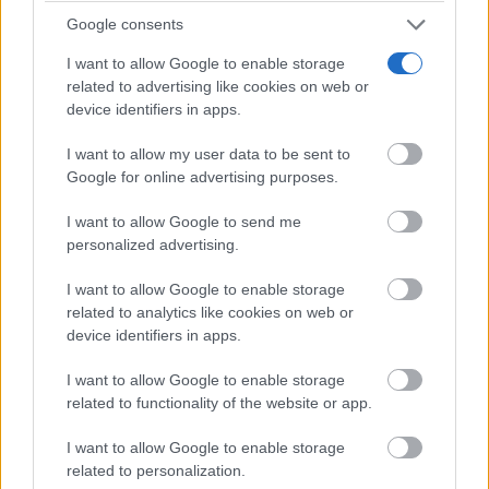
Google consents
No es tu imaginación
I want to allow Google to enable storage
¿Ves caras en enchufes, coches o nubes? Tiene
related to advertising like cookies on web or
explicación
device identifiers in apps.
I want to allow my user data to be sent to
Google for online advertising purposes.
I want to allow Google to send me
personalized advertising.
I want to allow Google to enable storage
related to analytics like cookies on web or
device identifiers in apps.
I want to allow Google to enable storage
related to functionality of the website or app.
¿Por qué se contagia?
La ciencia explica por qué el bostezo es contagioso
I want to allow Google to enable storage
related to personalization.