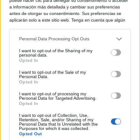
puede hacer clic para denegar su consentimiento o acceder
a información más detallada y cambiar sus preferencias
antes de otorgar su consentimiento. Sus preferencias se
aplicarán solo a este sitio web. Tenga en cuenta que algún
procesamiento de sus datos personales puede no requerir
de su consentimiento, pero usted tiene el derecho de
Personal Data Processing Opt Outs
rechazar tal procesamiento. Puede cambiar sus preferencias
o retirar su consentimiento en cualquier momento volviendo
9 apps que valen oro
I want to opt-out of the Sharing of my
No son populares, pero sí extraordinariamente
a este sitio y haciendo clic en el botón "Privacidad" en la
personal data.
útiles
parte inferior de la página web.
Opted In
Please note that this website/app uses one or more Google
I want to opt-out of the Sale of my
Personal Data.
services and may gather and store information including but
Opted In
not limited to your visit or usage behaviour. You may click to
grant or deny consent to Google and its third-party tags to
I want to opt-out of processing my
use your data for below specified purposes in below Google
Personal Data for Targeted Advertising.
consent section.
Opted In
I want to opt-out of Collection, Use,
Retention, Sale, and/or Sharing of my
Personal Data that Is Unrelated with the
Purposes for which it was collected.
Opted Out