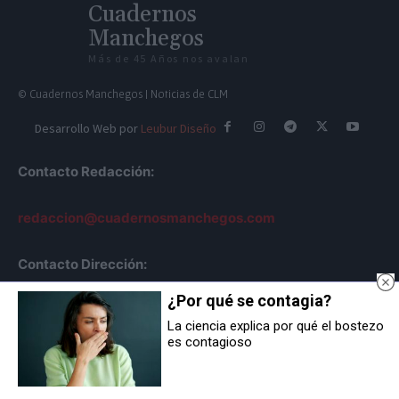
Cuadernos
Manchegos
Más de 45 Años nos avalan
© Cuadernos Manchegos | Noticias de CLM
Desarrollo Web por
Leubur Diseño
Contacto Redacción:
redaccion@cuadernosmanchegos.com
Contacto Dirección:
¿Por qué se contagia?
info@cuadernosmanchegos.com
La ciencia explica por qué el bostezo
es contagioso