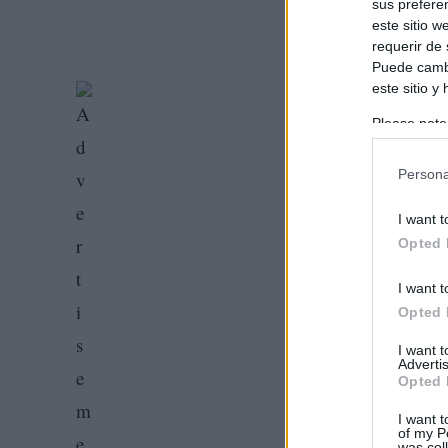
sus prefere
este sitio 
requerir de
Puede cambi
este sitio y
Please note
information 
deny consent
Persona
in below Go
I want t
Opted 
I want t
Opted 
I want 
Advertis
Opted 
I want t
of my P
was col