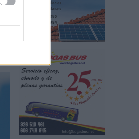
os
ón
s