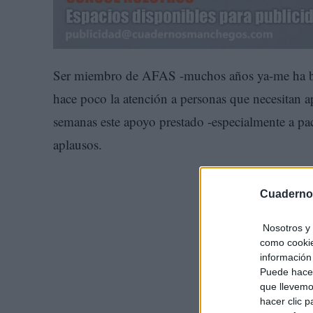
Ser miembro de AFAS -muchos años ya-me ha bri
hace poco la atención a personas que necesitan a
semanas este apoyo prestado -especialmente a pa
aplausos.
Cuaderno
Nosotros y 
como cookie
información 
Puede hacer
que llevemo
hacer clic 