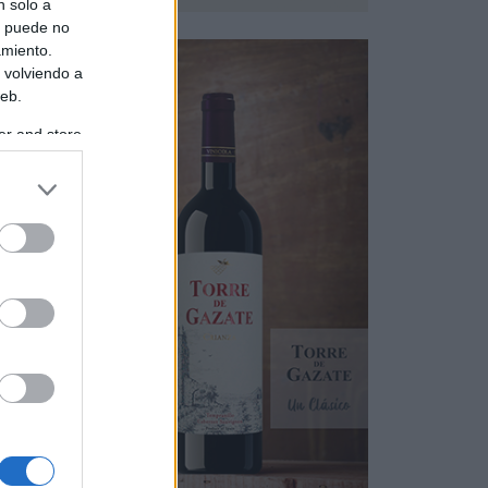
n solo a
s puede no
amiento.
 volviendo a
web.
er and store
to grant or
ed purposes