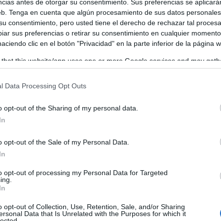
ncias antes de otorgar su consentimiento. Sus preferencias se aplicará
web. Tenga en cuenta que algún procesamiento de sus datos personale
 su consentimiento, pero usted tiene el derecho de rechazar tal proces
ar sus preferencias o retirar su consentimiento en cualquier momento
 haciendo clic en el botón "Privacidad" en la parte inferior de la página 
 that this website/app uses one or more Google services and may gath
including but not limited to your visit or usage behaviour. You may click 
 to Google and its third-party tags to use your data for below specifi
l Data Processing Opt Outs
ogle consent section.
o opt-out of the Sharing of my personal data.
In
o opt-out of the Sale of my Personal Data.
In
to opt-out of processing my Personal Data for Targeted
ing.
In
o opt-out of Collection, Use, Retention, Sale, and/or Sharing
ersonal Data that Is Unrelated with the Purposes for which it
lected.