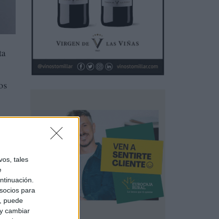
ta
os
os, tales
e
ntinuación.
socios para
a, puede
 y cambiar