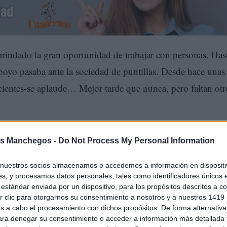
ndado la gran oportunidad de trabajar con personas. Has
poyo pasaba ante la sociedad de puntillas. Desde hace unas
cientes-se aplaude… Mejor tarde que nunca, pero faltan otr
s Manchegos -
Do Not Process My Personal Information
nuestros socios almacenamos o accedemos a información en dispositiv
s, y procesamos datos personales, tales como identificadores únicos 
estándar enviada por un dispositivo, para los propósitos descritos a co
 clic para otorgarnos su consentimiento a nosotros y a nuestros 1419 
s a cabo el procesamiento con dichos propósitos. De forma alternativ
para denegar su consentimiento o acceder a información más detallada