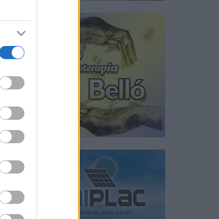
n
día
d,
r
me
l
os