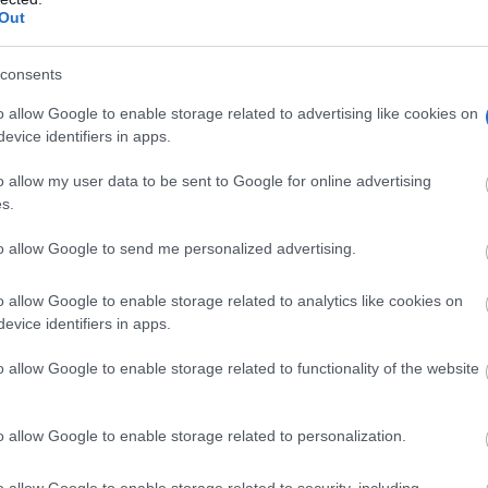
Out
consents
o allow Google to enable storage related to advertising like cookies on
sta de residencias en las que esta dichosa epidemia sigue aú
evice identifiers in apps.
 Asociación esta crisis hace que me parezca muy lejano el 
o allow my user data to be sent to Google for online advertising
aban por minutos, nos costaba entender y aceptar la realida
s.
s como un mal sueño. En mitad de todo ello, habíaque toma
to allow Google to send me personalized advertising.
oj corría en nuestra contra. Todo suponía un esfuerzo enor
o allow Google to enable storage related to analytics like cookies on
 miedo, preocupación y enfermedad. Se planteaba nuestro
evice identifiers in apps.
escenarios.
o allow Google to enable storage related to functionality of the website
n con síntomas, éramos cada vez menos los presentes en e
o allow Google to enable storage related to personalization.
 frente a esta maldita pandemia. Hubo que ordenar un ca
ferentes grupos de convivencia considerando síntomas,
o allow Google to enable storage related to security, including