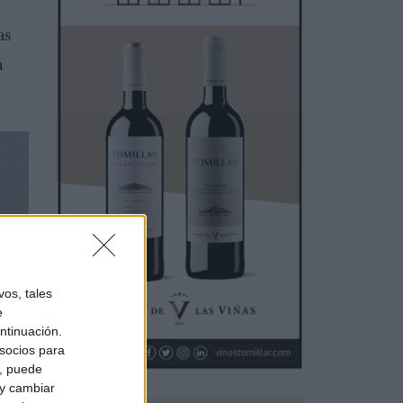
as
a
os, tales
e
ntinuación.
socios para
a, puede
 y cambiar