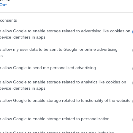
Out
consents
o allow Google to enable storage related to advertising like cookies on
evice identifiers in apps.
o allow my user data to be sent to Google for online advertising
s.
to allow Google to send me personalized advertising.
o allow Google to enable storage related to analytics like cookies on
evice identifiers in apps.
o allow Google to enable storage related to functionality of the website
éxito alcanzado es «fruto del trabajo y la constancia» y ha
o allow Google to enable storage related to personalization.
odos los vecinos, el municipio quería reconocer a Elena y
cal.
o allow Google to enable storage related to security, including