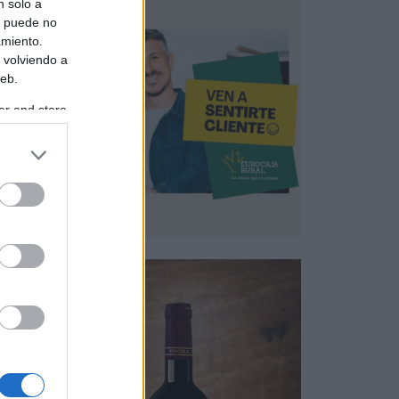
n solo a
s puede no
amiento.
 volviendo a
web.
er and store
to grant or
ed purposes