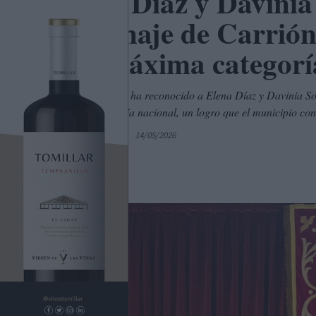
Elena Díaz y Davinia
homenaje de Carrión 
a la máxima categor
El Ayuntamiento ha reconocido a Elena Díaz y Davinia Sob
máxima categoría nacional, un logro que el municipio cons
Por
C. Manchegos
14/05/2026