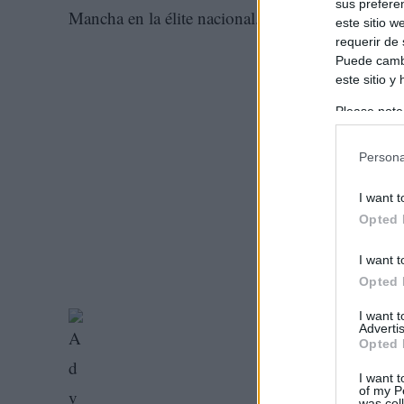
sus prefere
Mancha en la élite nacional.
este sitio 
requerir de
Puede cambi
este sitio y
Please note
information 
deny consent
Persona
in below Go
I want t
Opted 
I want t
Opted 
I want 
Advertis
Opted 
I want t
of my P
was col