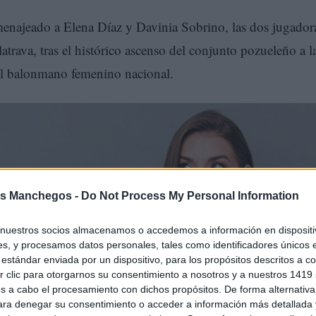
enajeado a Elena Díaz y Davinia Sobrino, las dos jugador
trava, tras el histórico ascenso del conjunto pozueleño a l
del balonmano femenino nacional.
s Manchegos -
Do Not Process My Personal Information
nuestros socios almacenamos o accedemos a información en dispositiv
s, y procesamos datos personales, tales como identificadores únicos 
estándar enviada por un dispositivo, para los propósitos descritos a co
 clic para otorgarnos su consentimiento a nosotros y a nuestros 1419 
er en valor el papel de ambas deportistas en un logro que
s a cabo el procesamiento con dichos propósitos. De forma alternativ
 femenino de la provincia de Ciudad Real y de Castilla-La
para denegar su consentimiento o acceder a información más detallada