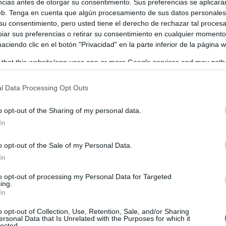
ncias antes de otorgar su consentimiento. Sus preferencias se aplicará
web. Tenga en cuenta que algún procesamiento de sus datos personale
 su consentimiento, pero usted tiene el derecho de rechazar tal proces
ar sus preferencias o retirar su consentimiento en cualquier momento
 haciendo clic en el botón "Privacidad" en la parte inferior de la página 
 that this website/app uses one or more Google services and may gath
including but not limited to your visit or usage behaviour. You may click 
 to Google and its third-party tags to use your data for below specifi
l Data Processing Opt Outs
ogle consent section.
o opt-out of the Sharing of my personal data.
In
o opt-out of the Sale of my Personal Data.
In
to opt-out of processing my Personal Data for Targeted
ing.
In
o opt-out of Collection, Use, Retention, Sale, and/or Sharing
ersonal Data that Is Unrelated with the Purposes for which it
lected.