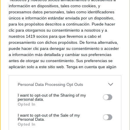
información en dispositivos, tales como cookies, y
capaces de ofrecer autenticidad, calidad y valor
procesamos datos personales, tales como identificadores
añadido a precios competitivos son los que presentan
únicos e información estándar enviada por un dispositivo,
para los propósitos descritos a continuación. Puede hacer
mayores oportunidades de crecimiento en Italia.
clic para otorgarnos su consentimiento a nosotros y a
nuestros 1419 socios para que llevemos a cabo el
procesamiento con dichos propósitos. De forma alternativa,
FENAVIN Match continúa con la captación de
puede hacer clic para denegar su consentimiento o acceder
compradores nacionales e internacionales con el
a información más detallada y cambiar sus preferencias
antes de otorgar su consentimiento. Sus preferencias se
objetivo de consolidar un espacio de negocio
aplicarán solo a este sitio web. Tenga en cuenta que algún
altamente especializado, eficiente y orientado a
procesamiento de sus datos personales puede no requerir
de su consentimiento, pero usted tiene el derecho de
resultados. Las oportunidades comerciales se
Personal Data Processing Opt Outs
rechazar tal procesamiento. Puede cambiar sus preferencias
o retirar su consentimiento en cualquier momento volviendo
articulan mediante reuniones con un objetivo común:
I want to opt-out of the Sharing of my
a este sitio y haciendo clic en el botón "Privacidad" en la
personal data.
solo contactos, solo oportunidades, solo negocio.
parte inferior de la página web.
Opted In
Please note that this website/app uses one or more Google
I want to opt-out of the Sale of my
Personal Data.
services and may gather and store information including but
Opted In
not limited to your visit or usage behaviour. You may click to