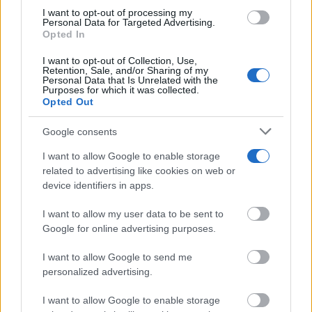
grant or deny consent to Google and its third-party tags to
I want to opt-out of processing my
use your data for below specified purposes in below Google
Personal Data for Targeted Advertising.
consent section.
Opted In
TE RECOMENDAMOS
I want to opt-out of Collection, Use,
Retention, Sale, and/or Sharing of my
Personal Data that Is Unrelated with the
Purposes for which it was collected.
Opted Out
Google consents
I want to allow Google to enable storage
related to advertising like cookies on web or
device identifiers in apps.
I want to allow my user data to be sent to
Google for online advertising purposes.
I want to allow Google to send me
Corepunk MMORPG
Un verdadero MMORPG de la vieja escuela ¡Cómo los
personalized advertising.
de antes, pero mejor!
I want to allow Google to enable storage