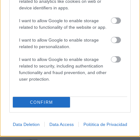
DISCOVER WITH
related to analytics like cookies on web or
Últimas noticias
device identifiers in apps.
I want to allow Google to enable storage
ITECAM busca nuevos profesionales en
related to functionality of the website or app.
Tomelloso y abre vacantes en Machine...
08/08/2026
I want to allow Google to enable storage
related to personalization.
Una empresa de Tomelloso amplía plantilla
y busca ingenieros para sus...
I want to allow Google to enable storage
08/08/2026
related to security, including authentication
functionality and fraud prevention, and other
user protection.
No necesitamos una unión así
08/08/2026
CONFIRM
La DGT cambia los adelantamientos desde
el 1 de octubre: así...
Data Deletion
Data Access
Polótica de Privacidad
08/08/2026