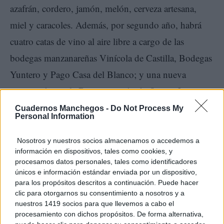
azafrán, cordero, jamón, melón, cerveza artesana,
miel y caracoles. Además, por segundo año, habrá
cuatro catas de vino al aire libre a cargo de las
bodegas manzanareñas Vinícola de Castilla, Bodegas
Yuntero y Pago Casa del Blanco; y una nueva
promovida por la Denominación de Origen La
Mancha.
Cuadernos Manchegos -
Do Not Process My
Personal Information
Nosotros y nuestros socios almacenamos o accedemos a
información en dispositivos, tales como cookies, y
procesamos datos personales, tales como identificadores
Sin olvidar los concursos agroalimentarios, cuyos
únicos e información estándar enviada por un dispositivo,
para los propósitos descritos a continuación. Puede hacer
jurados se reúnen esta misma semana; y otros que se
clic para otorgarnos su consentimiento a nosotros y a
desarrollarán durante la feria como el de arada y
nuestros 1419 socios para que llevemos a cabo el
procesamiento con dichos propósitos. De forma alternativa,
habilidad en el manejo del tractor. Y, como siempre,