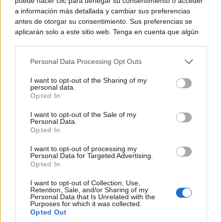
puede hacer clic para denegar su consentimiento o acceder
las propuestas pensadas para el público infantil que
a información más detallada y cambiar sus preferencias
antes de otorgar su consentimiento. Sus preferencias se
se vuelven a poner en marcha con el fin de acercar a
aplicarán solo a este sitio web. Tenga en cuenta que algún
procesamiento de sus datos personales puede no requerir
la población más joven al mundo rural desde edades
de su consentimiento, pero usted tiene el derecho de
tempranas, buscando que “las nuevas generaciones
Personal Data Processing Opt Outs
rechazar tal procesamiento. Puede cambiar sus preferencias
o retirar su consentimiento en cualquier momento volviendo
conozcan y valoren el trabajo del campo”.
I want to opt-out of the Sharing of my
a este sitio y haciendo clic en el botón "Privacidad" en la
personal data.
parte inferior de la página web.
Opted In
En definitiva, según ha señalado Camacho, se trata
Please note that this website/app uses one or more Google
I want to opt-out of the Sale of my
de un programa “diverso y equilibrado”, dirigido
Personal Data.
services and may gather and store information including but
Opted In
not limited to your visit or usage behaviour. You may click to
tanto al público profesional como a las familias, con
grant or deny consent to Google and its third-party tags to
I want to opt-out of processing my
use your data for below specified purposes in below Google
la vocación de que Fercam sea “una feria para toda la
Personal Data for Targeted Advertising.
consent section.
Opted In
ciudadanía”, ha resaltado el director.
I want to opt-out of Collection, Use,
Retention, Sale, and/or Sharing of my
Personal Data that Is Unrelated with the
Purposes for which it was collected.
Opted Out