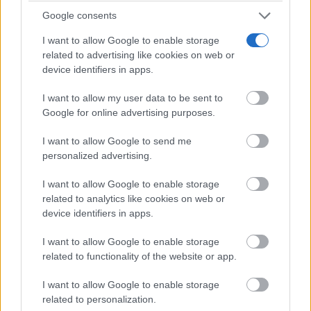
Google consents
I want to allow Google to enable storage
related to advertising like cookies on web or
device identifiers in apps.
Pablo Camacho, que ha recordado que toda la
I want to allow my user data to be sent to
programación se puede consultar en la
web
de
Google for online advertising purposes.
Fercam, ha concluido su intervención trasladando su
I want to allow Google to send me
agradecimiento a expositores, organizaciones
personalized advertising.
profesionales, instituciones públicas, entidades
I want to allow Google to enable storage
financieras y empresas colaboradoras por confiar en
related to analytics like cookies on web or
el “enorme potencial” de Fercam. Un agradecimiento
device identifiers in apps.
que ha hecho extensivo al personal del Ayuntamiento
I want to allow Google to enable storage
related to functionality of the website or app.
de Manzanares por su “esfuerzo incansable” y a los
medios de comunicación por su “labor
I want to allow Google to enable storage
related to personalization.
imprescindible”.