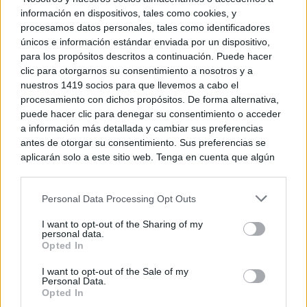
A esta circunstancia se suma que Castilla-La Mancha
información en dispositivos, tales como cookies, y
procesamos datos personales, tales como identificadores
es la segunda región que más aporta energía eléctrica
únicos e información estándar enviada por un dispositivo,
para los propósitos descritos a continuación. Puede hacer
renovable a la red nacional, con un 14,4 por ciento.
clic para otorgarnos su consentimiento a nosotros y a
De esta forma, ha concluido insistiendo en “reclamar
nuestros 1419 socios para que llevemos a cabo el
procesamiento con dichos propósitos. De forma alternativa,
al Gobierno central que es inconcebible que no
puede hacer clic para denegar su consentimiento o acceder
contemos con las redes de transporte y distribución
a información más detallada y cambiar sus preferencias
antes de otorgar su consentimiento. Sus preferencias se
necesarias para poder seguir avanzando en nuestra
aplicarán solo a este sitio web. Tenga en cuenta que algún
autonomía energética y la garantía para los
procesamiento de sus datos personales puede no requerir
de su consentimiento, pero usted tiene el derecho de
desarrollos industriales que apuestan por instalarse en
Personal Data Processing Opt Outs
rechazar tal procesamiento. Puede cambiar sus preferencias
o retirar su consentimiento en cualquier momento volviendo
nuestra comunidad, algo que a día de hoy no
I want to opt-out of the Sharing of my
a este sitio y haciendo clic en el botón "Privacidad" en la
personal data.
sucede”.
parte inferior de la página web.
Opted In
Please note that this website/app uses one or more Google
I want to opt-out of the Sale of my
Personal Data.
services and may gather and store information including but
Opted In
not limited to your visit or usage behaviour. You may click to