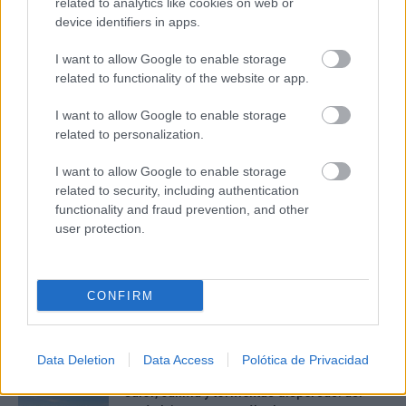
related to analytics like cookies on web or
device identifiers in apps.
I want to allow Google to enable storage
related to functionality of the website or app.
Corepunk MMORPG
Un verdadero MMORPG de la vieja escuela ¡Cómo los
I want to allow Google to enable storage
de antes, pero mejor!
related to personalization.
DISCOVER WITH
I want to allow Google to enable storage
Últimas noticias
related to security, including authentication
functionality and fraud prevention, and other
España afronta un sábado de calor intenso y
user protection.
tormentas fuertes: AEMET...
08/08/2026
CONFIRM
Tomelloso roza los 40 grados este sábado
con aviso amarillo por...
08/08/2026
Data Deletion
Data Access
Polótica de Privacidad
Calor, calima y tormentas dispersas: así