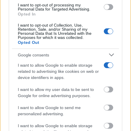
grant or deny consent to Google and its third-party tags to
I want to opt-out of processing my
La inauguración ha contado también con la presencia
use your data for below specified purposes in below Google
Personal Data for Targeted Advertising.
consent section.
Opted In
de Blanca Fernández, delegada de la Junta en Ciudad
I want to opt-out of Collection, Use,
Real, Daniel Pérez, CEO y cofundador de Zunder; el
Retention, Sale, and/or Sharing of my
Personal Data that Is Unrelated with the
alcalde de Daimiel, Leopoldo Sierra; y el delegado
Purposes for which it was collected.
Opted Out
provincial de Desarrollo Sostenible, Casto Sánchez.
Google consents
I want to allow Google to enable storage
TE RECOMENDAMOS
related to advertising like cookies on web or
device identifiers in apps.
I want to allow my user data to be sent to
Google for online advertising purposes.
I want to allow Google to send me
personalized advertising.
I want to allow Google to enable storage