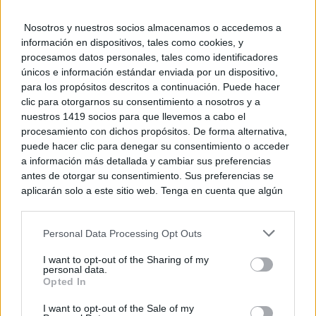
Nosotros y nuestros socios almacenamos o accedemos a
información en dispositivos, tales como cookies, y
procesamos datos personales, tales como identificadores
únicos e información estándar enviada por un dispositivo,
para los propósitos descritos a continuación. Puede hacer
clic para otorgarnos su consentimiento a nosotros y a
nuestros 1419 socios para que llevemos a cabo el
procesamiento con dichos propósitos. De forma alternativa,
No es tu imaginación
puede hacer clic para denegar su consentimiento o acceder
Hay una razón por la que el frío se nota más de noche
a información más detallada y cambiar sus preferencias
DISCOVER WITH
antes de otorgar su consentimiento. Sus preferencias se
aplicarán solo a este sitio web. Tenga en cuenta que algún
Últimas noticias
procesamiento de sus datos personales puede no requerir
de su consentimiento, pero usted tiene el derecho de
Tomelloso desafía al calor y llena de ambiente
Personal Data Processing Opt Outs
rechazar tal procesamiento. Puede cambiar sus preferencias
la primera noche...
o retirar su consentimiento en cualquier momento volviendo
07/08/2026
I want to opt-out of the Sharing of my
a este sitio y haciendo clic en el botón "Privacidad" en la
personal data.
parte inferior de la página web.
Opted In
‘Chiqui-Clan’ llega a El Provencio con los
Please note that this website/app uses one or more Google
I want to opt-out of the Sale of my
personajes infantiles más populares...