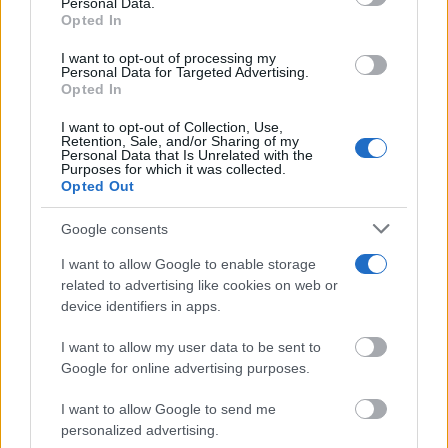
Personal Data.
services and may gather and store information including but
07/08/2026
Opted In
not limited to your visit or usage behaviour. You may click to
grant or deny consent to Google and its third-party tags to
I want to opt-out of processing my
Un paseo por las Flores y Frutos de la Comarca
use your data for below specified purposes in below Google
Personal Data for Targeted Advertising.
de...
consent section.
Opted In
07/08/2026
I want to opt-out of Collection, Use,
Retention, Sale, and/or Sharing of my
Personal Data that Is Unrelated with the
Un mercado medieval de artesanía pura en la
Purposes for which it was collected.
30ª edición de...
Opted Out
07/08/2026
Google consents
El Festival Internacional de Cine de Almagro
I want to allow Google to enable storage
celebra este sábado la...
related to advertising like cookies on web or
07/08/2026
device identifiers in apps.
I want to allow my user data to be sent to
Google for online advertising purposes.
I want to allow Google to send me
personalized advertising.