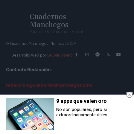
Cuadernos
Manchegos
Más de 45 Años nos avalan
© Cuadernos Manchegos | Noticias de CLM
Desarrollo Web por
Leubur Diseño
Contacto Redacción:
redaccion@cuadernosmanchegos.com
9 apps que valen oro
Contacto Dirección:
No son populares, pero sí
extraordinariamente útiles
info@cuadernosmanchegos.com