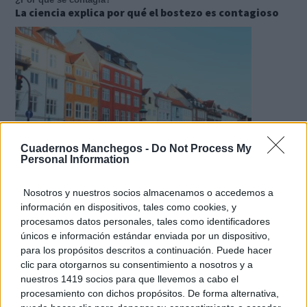
La ciencia explica por qué el bostezo es contagioso
Cuadernos Manchegos -
Do Not Process My
Personal Information
Nosotros y nuestros socios almacenamos o accedemos a
¿De verdad hacen esto?
Costumbres que rompen todos los esquemas
información en dispositivos, tales como cookies, y
procesamos datos personales, tales como identificadores
únicos e información estándar enviada por un dispositivo,
para los propósitos descritos a continuación. Puede hacer
clic para otorgarnos su consentimiento a nosotros y a
nuestros 1419 socios para que llevemos a cabo el
procesamiento con dichos propósitos. De forma alternativa,