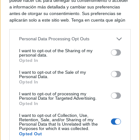
puede hacer clic para denegar su consentimiento o acceder
a información más detallada y cambiar sus preferencias
antes de otorgar su consentimiento. Sus preferencias se
aplicarán solo a este sitio web. Tenga en cuenta que algún
procesamiento de sus datos personales puede no requerir
de su consentimiento, pero usted tiene el derecho de
Personal Data Processing Opt Outs
rechazar tal procesamiento. Puede cambiar sus preferencias
o retirar su consentimiento en cualquier momento volviendo
¿Sabías que existen?
I want to opt-out of the Sharing of my
a este sitio y haciendo clic en el botón "Privacidad" en la
Estas criaturas existen y parecen sacadas de otro
personal data.
parte inferior de la página web.
planeta
Opted In
Please note that this website/app uses one or more Google
I want to opt-out of the Sale of my
Personal Data.
services and may gather and store information including but
Opted In
not limited to your visit or usage behaviour. You may click to
grant or deny consent to Google and its third-party tags to
I want to opt-out of processing my
use your data for below specified purposes in below Google
Personal Data for Targeted Advertising.
consent section.
Opted In
I want to opt-out of Collection, Use,
Retention, Sale, and/or Sharing of my
Personal Data that Is Unrelated with the
Purposes for which it was collected.
Opted Out