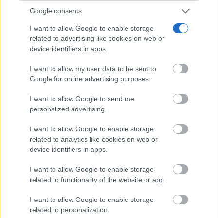
Google consents
El truco contra la cal
I want to allow Google to enable storage
Di adiós a la cal del baño con estos sencillos consejos
related to advertising like cookies on web or
device identifiers in apps.
I want to allow my user data to be sent to
Google for online advertising purposes.
I want to allow Google to send me
personalized advertising.
I want to allow Google to enable storage
related to analytics like cookies on web or
device identifiers in apps.
I want to allow Google to enable storage
No es tu imaginación
related to functionality of the website or app.
¿Ves caras en enchufes, coches o nubes? Tiene
explicación
I want to allow Google to enable storage
related to personalization.