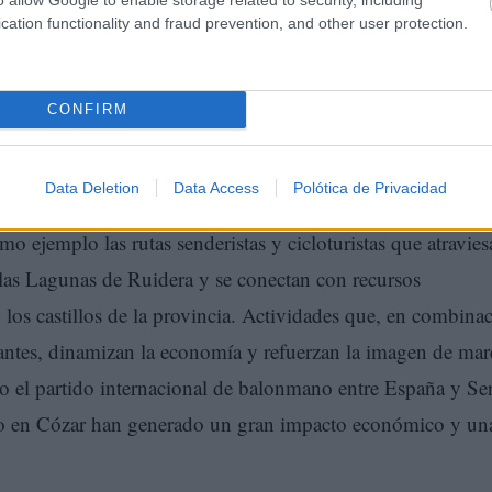
cation functionality and fraud prevention, and other user protection.
deporte es, hoy más que nunca, una herramienta transversal
CONFIRM
onómico, la inclusión social, la identidad cultural y la luch
tegia definida y con visión de futuro, donde Ciudad Real
Data Deletion
Data Access
Polótica de Privacidad
ticas. En este modelo, el deporte no solo se practica, sino q
mo ejemplo las rutas senderistas y cicloturistas que atravie
 las Lagunas de Ruidera y se conectan con recursos
os castillos de la provincia. Actividades que, en combina
itantes, dinamizan la economía y refuerzan la imagen de mar
o el partido internacional de balonmano entre España y Se
o en Cózar han generado un gran impacto económico y un