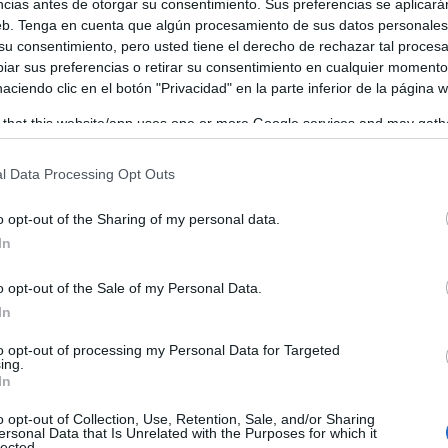
ncias antes de otorgar su consentimiento. Sus preferencias se aplicará
web. Tenga en cuenta que algún procesamiento de sus datos personale
 su consentimiento, pero usted tiene el derecho de rechazar tal proces
ar sus preferencias o retirar su consentimiento en cualquier momento
a vicepresidenta primera y responsable del área de Impulso
 haciendo clic en el botón "Privacidad" en la parte inferior de la página 
a defendido la función clave que desempeñan las diputacion
 that this website/app uses one or more Google services and may gath
 universal, especialmente en provincias extensas y con fuer
including but not limited to your visit or usage behaviour. You may click 
 to Google and its third-party tags to use your data for below specifi
l Data Processing Opt Outs
ogle consent section.
o opt-out of the Sharing of my personal data.
In
o opt-out of the Sale of my Personal Data.
In
to opt-out of processing my Personal Data for Targeted
ing.
In
o opt-out of Collection, Use, Retention, Sale, and/or Sharing
ersonal Data that Is Unrelated with the Purposes for which it
lected.