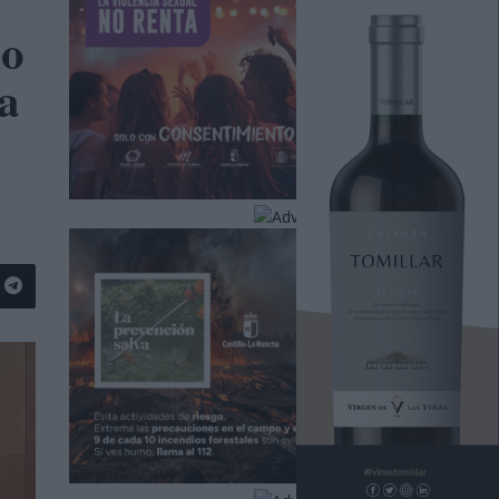
mo
la