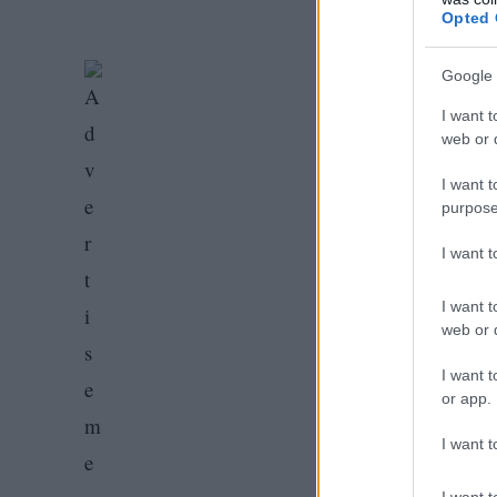
Opted 
Google 
I want t
web or d
I want t
purpose
I want 
I want t
web or d
I want t
or app.
I want t
I want t