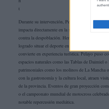
authenti
Durante su intervención, Pelayo subrayó que el 
impacta directamente en la salud, el desarrollo ec
contra la despoblación. Hemos marcado una estra
logrado situar el deporte en el centro de sus polí
convierte en experiencia turística. Pelayo puso co
espacios naturales como las Tablas de Daimiel o
patrimoniales como los molinos de La Mancha o l
con la gastronomía y la cultura local, atraen vis
de la provincia. Eventos de gran proyección com
o el campeonato mundial de motocross celebrad
notable repercusión mediática.