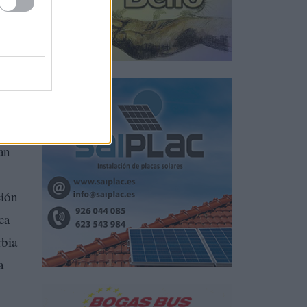
 que
a
 ha
ue se
san
ción
ca
rbia
a