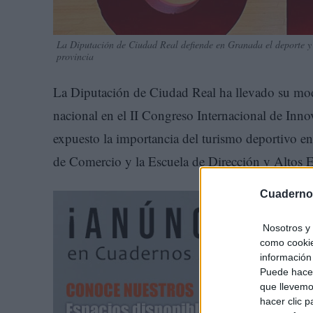
La Diputación de Ciudad Real defiende en Granada el deporte y 
provincia
La Diputación de Ciudad Real ha llevado su mode
nacional en el II Congreso Internacional de Inn
expuesto la importancia del turismo deportivo e
de Comercio y la Escuela de Dirección y Altos E
Cuaderno
Nosotros y 
como cookie
información 
Puede hacer
que llevemo
hacer clic 