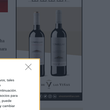
 ha
mara
os, tales
e
ntinuación.
socios para
a, puede
 y cambiar