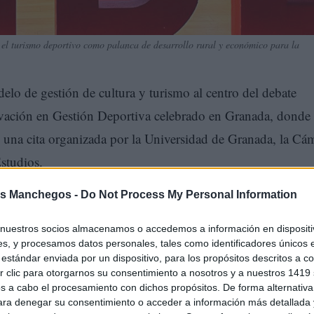
el turismo deportivo como palanca de desarrollo rural y económico para la
lo de gestión de cultura y turismo al centro del debate
ovación en Gestión Deportiva celebrado en Granada, donde
n una cita organizada por la Universidad de Granada, la Cá
studios.
s Manchegos -
Do Not Process My Personal Information
nuestros socios almacenamos o accedemos a información en dispositiv
s, y procesamos datos personales, tales como identificadores únicos 
estándar enviada por un dispositivo, para los propósitos descritos a co
 clic para otorgarnos su consentimiento a nosotros y a nuestros 1419 
s a cabo el procesamiento con dichos propósitos. De forma alternativ
para denegar su consentimiento o acceder a información más detallada