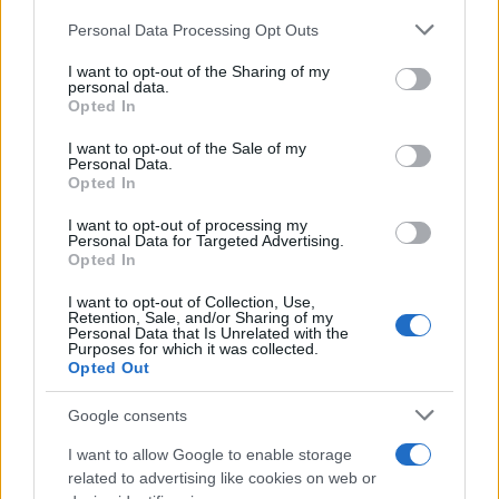
de su consentimiento, pero usted tiene el derecho de
Personal Data Processing Opt Outs
rechazar tal procesamiento. Puede cambiar sus preferencias
o retirar su consentimiento en cualquier momento volviendo
I want to opt-out of the Sharing of my
a este sitio y haciendo clic en el botón "Privacidad" en la
personal data.
parte inferior de la página web.
Opted In
Please note that this website/app uses one or more Google
I want to opt-out of the Sale of my
Personal Data.
services and may gather and store information including but
Opted In
not limited to your visit or usage behaviour. You may click to
grant or deny consent to Google and its third-party tags to
I want to opt-out of processing my
use your data for below specified purposes in below Google
Personal Data for Targeted Advertising.
consent section.
Opted In
I want to opt-out of Collection, Use,
Retention, Sale, and/or Sharing of my
Personal Data that Is Unrelated with the
Purposes for which it was collected.
Opted Out
Google consents
I want to allow Google to enable storage
TE RECOMENDAMOS
related to advertising like cookies on web or