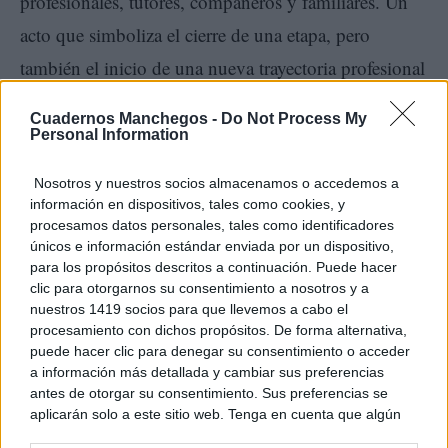
profesionales, tutores, compañeros y familiares. Un
acto que simboliza el cierre de una etapa, pero
también el inicio de una nueva trayectoria profesional
marcada por la vocación de servicio, el compromiso
Cuadernos Manchegos -
Do Not Process My
con los pacientes y la defensa de una sanidad pública
Personal Information
cercana, humana y de calidad.
Nosotros y nuestros socios almacenamos o accedemos a
información en dispositivos, tales como cookies, y
procesamos datos personales, tales como identificadores
únicos e información estándar enviada por un dispositivo,
para los propósitos descritos a continuación. Puede hacer
clic para otorgarnos su consentimiento a nosotros y a
nuestros 1419 socios para que llevemos a cabo el
procesamiento con dichos propósitos. De forma alternativa,
puede hacer clic para denegar su consentimiento o acceder
a información más detallada y cambiar sus preferencias
antes de otorgar su consentimiento. Sus preferencias se
aplicarán solo a este sitio web. Tenga en cuenta que algún
procesamiento de sus datos personales puede no requerir