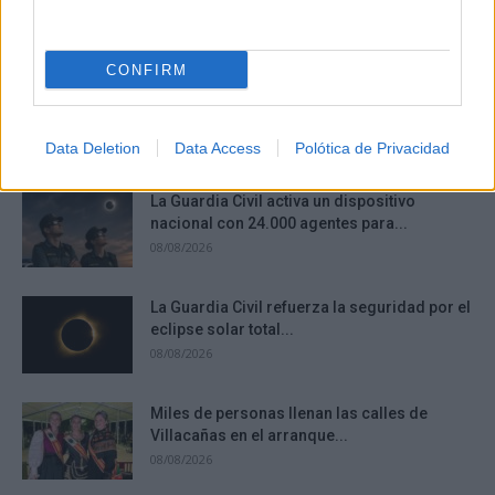
del carnaval con cinco declaraciones
como...
08/08/2026
CONFIRM
Tragedia ferroviaria en Talavera de la Reina:
fallece un hombre de...
08/08/2026
Data Deletion
Data Access
Polótica de Privacidad
La Guardia Civil activa un dispositivo
nacional con 24.000 agentes para...
08/08/2026
La Guardia Civil refuerza la seguridad por el
eclipse solar total...
08/08/2026
Miles de personas llenan las calles de
Villacañas en el arranque...
08/08/2026