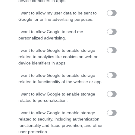
device identifiers in apps.
I want to allow my user data to be sent to
Google for online advertising purposes.
I want to allow Google to send me
personalized advertising.
I want to allow Google to enable storage
related to analytics like cookies on web or
device identifiers in apps.
I want to allow Google to enable storage
related to functionality of the website or app.
Corepunk MMORPG
Un verdadero MMORPG de la vieja escuela ¡Cómo los
I want to allow Google to enable storage
de antes, pero mejor!
related to personalization.
DISCOVER WITH
I want to allow Google to enable storage
Últimas noticias
related to security, including authentication
functionality and fraud prevention, and other
Castilla-La Mancha refuerza la protección
user protection.