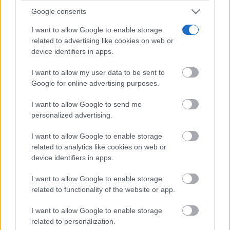
Google consents
I want to allow Google to enable storage
¿Por qué se contagia?
related to advertising like cookies on web or
El bostezo es más social de lo que imaginas
device identifiers in apps.
I want to allow my user data to be sent to
Google for online advertising purposes.
I want to allow Google to send me
personalized advertising.
I want to allow Google to enable storage
related to analytics like cookies on web or
device identifiers in apps.
I want to allow Google to enable storage
related to functionality of the website or app.
¿Sabes qué baja tu ánimo?
Lo haces todos los días y afecta cómo te sientes
I want to allow Google to enable storage
related to personalization.