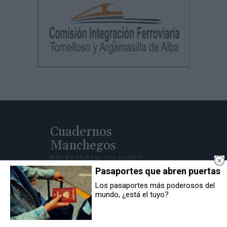
Cuadernos
Manchegos
Más de 45 Años nos avalan
Pasaportes que abren puertas
© Cuadernos Manchegos | Noticias de CLM
Los pasaportes más poderosos del
mundo, ¿está el tuyo?
Desarrollo Web por
Leubur Diseño
Contacto Redacción: