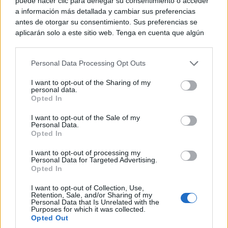
puede hacer clic para denegar su consentimiento o acceder
a información más detallada y cambiar sus preferencias
antes de otorgar su consentimiento. Sus preferencias se
aplicarán solo a este sitio web. Tenga en cuenta que algún
procesamiento de sus datos personales puede no requerir
de su consentimiento, pero usted tiene el derecho de
Personal Data Processing Opt Outs
rechazar tal procesamiento. Puede cambiar sus preferencias
o retirar su consentimiento en cualquier momento volviendo
I want to opt-out of the Sharing of my
a este sitio y haciendo clic en el botón "Privacidad" en la
personal data.
parte inferior de la página web.
Opted In
Please note that this website/app uses one or more Google
I want to opt-out of the Sale of my
¿Conocías estos 5 consejos?
Personal Data.
services and may gather and store information including but
Consejos infalibles para eliminar la cal del baño fácil
Opted In
not limited to your visit or usage behaviour. You may click to
y rápido
grant or deny consent to Google and its third-party tags to
I want to opt-out of processing my
use your data for below specified purposes in below Google
Personal Data for Targeted Advertising.
consent section.
Opted In
I want to opt-out of Collection, Use,
Retention, Sale, and/or Sharing of my
Personal Data that Is Unrelated with the
Purposes for which it was collected.
Opted Out