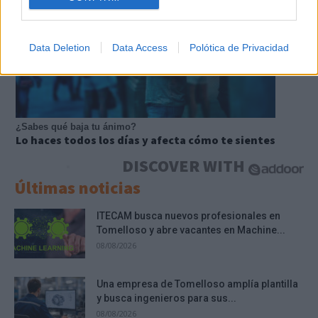
Data Deletion
Data Access
Polótica de Privacidad
¿Sabes qué baja tu ánimo?
Lo haces todos los días y afecta cómo te sientes
DISCOVER WITH
Últimas noticias
ITECAM busca nuevos profesionales en
Tomelloso y abre vacantes en Machine...
08/08/2026
Una empresa de Tomelloso amplía plantilla
y busca ingenieros para sus...
08/08/2026