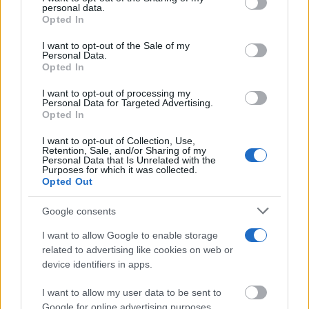
a este sitio y haciendo clic en el botón "Privacidad" en la
personal data.
parte inferior de la página web.
Opted In
Please note that this website/app uses one or more Google
I want to opt-out of the Sale of my
Personal Data.
services and may gather and store information including but
¿Por qué se contagia?
Opted In
not limited to your visit or usage behaviour. You may click to
La ciencia explica por qué el bostezo es contagioso
grant or deny consent to Google and its third-party tags to
I want to opt-out of processing my
use your data for below specified purposes in below Google
Personal Data for Targeted Advertising.
consent section.
Opted In
I want to opt-out of Collection, Use,
Retention, Sale, and/or Sharing of my
Personal Data that Is Unrelated with the
Purposes for which it was collected.
Opted Out
Google consents
I want to allow Google to enable storage
related to advertising like cookies on web or
device identifiers in apps.
9 apps que valen oro
I want to allow my user data to be sent to
No son populares, pero sí extraordinariamente
Google for online advertising purposes.