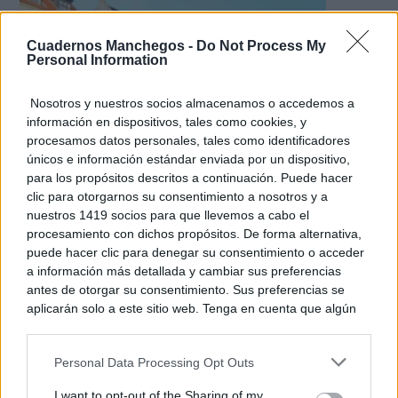
Cuadernos Manchegos -
Do Not Process My
Personal Information
Nosotros y nuestros socios almacenamos o accedemos a
información en dispositivos, tales como cookies, y
procesamos datos personales, tales como identificadores
únicos e información estándar enviada por un dispositivo,
para los propósitos descritos a continuación. Puede hacer
clic para otorgarnos su consentimiento a nosotros y a
¿De verdad hacen esto?
nuestros 1419 socios para que llevemos a cabo el
Costumbres que rompen todos los esquemas
procesamiento con dichos propósitos. De forma alternativa,
puede hacer clic para denegar su consentimiento o acceder
a información más detallada y cambiar sus preferencias
antes de otorgar su consentimiento. Sus preferencias se
aplicarán solo a este sitio web. Tenga en cuenta que algún
procesamiento de sus datos personales puede no requerir
de su consentimiento, pero usted tiene el derecho de
Personal Data Processing Opt Outs
rechazar tal procesamiento. Puede cambiar sus preferencias
o retirar su consentimiento en cualquier momento volviendo
I want to opt-out of the Sharing of my