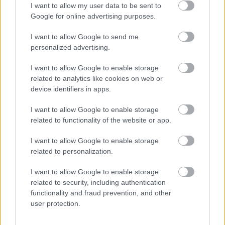
I want to allow my user data to be sent to
Manos Unidas – Delegación en Ciudad Real
Google for online advertising purposes.
I want to allow Google to send me
TE RECOMENDAMOS
personalized advertising.
I want to allow Google to enable storage
related to analytics like cookies on web or
device identifiers in apps.
I want to allow Google to enable storage
related to functionality of the website or app.
I want to allow Google to enable storage
related to personalization.
I want to allow Google to enable storage
related to security, including authentication
functionality and fraud prevention, and other
Corepunk MMORPG
user protection.
Un verdadero MMORPG de la vieja escuela ¡Cómo los
de antes, pero mejor!