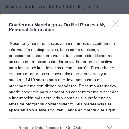
Manos Unidas con Radio Cutivalú para la
prevención del delito de trata y la promoción de una
vida libre de violencia para las mujeres.
Cuadernos Manchegos -
Do Not Process My
Personal Information
“Dios bendiga la labor benéfica que realiza Manos
Nosotros y nuestros socios almacenamos o accedemos a
información en dispositivos, tales como cookies, y
Unidas”, declaró en una carta, en la que alababa la
procesamos datos personales, tales como identificadores
labor realizada en el proyecto “Mejora del desarrollo
únicos e información estándar enviada por un dispositivo,
para los propósitos descritos a continuación. Puede hacer
integral de niños y niñas menores de tres en años en
clic para otorgarnos su consentimiento a nosotros y a
comunidades periurbanas de Ventanilla en época de
nuestros 1419 socios para que llevemos a cabo el
procesamiento con dichos propósitos. De forma alternativa,
Asociación
coronavirus”, de nuestro socio local, la
puede hacer clic para denegar su consentimiento o acceder
Kusi Warma
, con quien la ONG colabora desde
a información más detallada y cambiar sus preferencias
antes de otorgar su consentimiento. Sus preferencias se
hace 20 años.
aplicarán solo a este sitio web. Tenga en cuenta que algún
procesamiento de sus datos personales puede no requerir
de su consentimiento, pero usted tiene el derecho de
Personal Data Processing Opt Outs
rechazar tal procesamiento. Puede cambiar sus preferencias