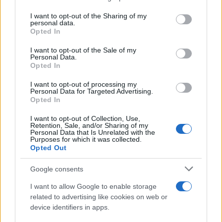
o retirar su consentimiento en cualquier momento volviendo
I want to opt-out of the Sharing of my
a este sitio y haciendo clic en el botón "Privacidad" en la
personal data.
parte inferior de la página web.
Opted In
Please note that this website/app uses one or more Google
I want to opt-out of the Sale of my
Personal Data.
services and may gather and store information including but
Opted In
not limited to your visit or usage behaviour. You may click to
Un deseo que repitió en relación a muchos otros
grant or deny consent to Google and its third-party tags to
I want to opt-out of processing my
proyectos llevados a cabo por Manos Unidas y sus
use your data for below specified purposes in below Google
Personal Data for Targeted Advertising.
consent section.
Opted In
Comisión Episcopal
socios locales en Perú, como la
de Acción Social
HYPERLINK
I want to opt-out of Collection, Use,
Retention, Sale, and/or Sharing of my
Personal Data that Is Unrelated with the
Radio Cutivalú
«https://ceas.org.pe/» (CEAS)
,
, el
Purposes for which it was collected.
Opted Out
Centro de Investigación y Promoción del
Campesinado
HYPERLINK
Google consents
Instituto
«https://www.cipca.org.bo/» (CIPCA)
y el
I want to allow Google to enable storage
related to advertising like cookies on web or
de Defensa Legal (IDL)
device identifiers in apps.