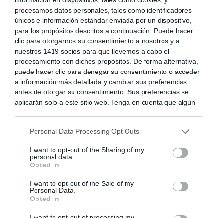
procesamos datos personales, tales como identificadores
únicos e información estándar enviada por un dispositivo,
para los propósitos descritos a continuación. Puede hacer
clic para otorgarnos su consentimiento a nosotros y a
nuestros 1419 socios para que llevemos a cabo el
procesamiento con dichos propósitos. De forma alternativa,
puede hacer clic para denegar su consentimiento o acceder
a información más detallada y cambiar sus preferencias
antes de otorgar su consentimiento. Sus preferencias se
aplicarán solo a este sitio web. Tenga en cuenta que algún
procesamiento de sus datos personales puede no requerir
de su consentimiento, pero usted tiene el derecho de
Personal Data Processing Opt Outs
rechazar tal procesamiento. Puede cambiar sus preferencias
o retirar su consentimiento en cualquier momento volviendo
I want to opt-out of the Sharing of my
a este sitio y haciendo clic en el botón "Privacidad" en la
personal data.
parte inferior de la página web.
Opted In
Please note that this website/app uses one or more Google
I want to opt-out of the Sale of my
Personal Data.
services and may gather and store information including but
Opted In
not limited to your visit or usage behaviour. You may click to
grant or deny consent to Google and its third-party tags to
I want to opt-out of processing my