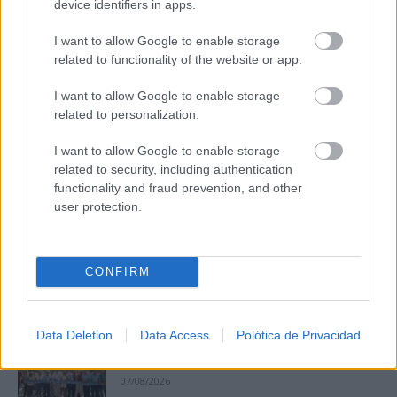
device identifiers in apps.
I want to allow Google to enable storage
Corepunk MMORPG
Un verdadero MMORPG de la vieja escuela ¡Cómo los
related to functionality of the website or app.
de antes, pero mejor!
I want to allow Google to enable storage
DISCOVER WITH
related to personalization.
Últimas noticias
I want to allow Google to enable storage
related to security, including authentication
Programación de la Feria y Fiestas de
functionality and fraud prevention, and other
Tomelloso 2026
user protection.
07/08/2026
La Junta activa un dispositivo especial en
CONFIRM
Cuenca para evitar incendios...
07/08/2026
Data Deletion
Data Access
Polótica de Privacidad
La II Vuelta Ciclista Castilla-La Mancha
LEADER impulsa la igualdad y...
07/08/2026