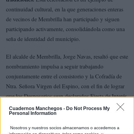
continuidad cultural, en la que generaciones enteras
de vecinos de Membrilla han participado y siguen
participando activamente, consolidándola como una
seña de identidad del municipio.
El alcalde de Membrilla, Jorge Navas, resaltó que este
nombramiento impulsa a seguir trabajando
conjuntamente entre el consistorio y la Cofradía de
Ntra. Señora Virgen del Espino, con el fin de lograr
que los Desposorios sean declarados Fiesta de Interés
Turístico Regional.
Cuadernos Manchegos -
Do Not Process My
Personal Information
Nosotros y nuestros socios almacenamos o accedemos a
información en dispositivos, tales como cookies, y