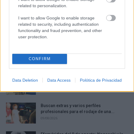
related to personalization.
I want to allow Google to enable storage
related to security, including authentication
functionality and fraud prevention, and other
user protection.
¿Sabes qué baja tu ánimo?
Lo haces todos los días y afecta cómo te sientes
DISCOVER WITH
CONFIRM
Últimas noticias
Alonso Cobo seguirá dirigiendo el juego del
Data Deletion
Data Access
Polótica de Privacidad
Val Brokers C.B. Tomelloso...
09/08/2026
Buscan extras y varios perfiles
profesionales para el rodaje de una...
09/08/2026