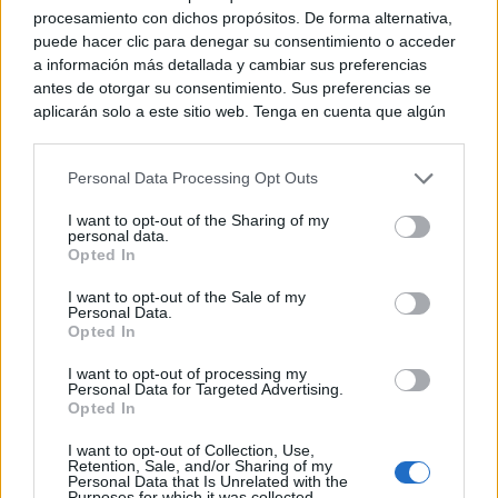
procesamiento con dichos propósitos. De forma alternativa,
puede hacer clic para denegar su consentimiento o acceder
a información más detallada y cambiar sus preferencias
antes de otorgar su consentimiento. Sus preferencias se
El truco contra la cal
Di adiós a la cal del baño con estos sencillos consejos
aplicarán solo a este sitio web. Tenga en cuenta que algún
procesamiento de sus datos personales puede no requerir
de su consentimiento, pero usted tiene el derecho de
Personal Data Processing Opt Outs
rechazar tal procesamiento. Puede cambiar sus preferencias
o retirar su consentimiento en cualquier momento volviendo
I want to opt-out of the Sharing of my
a este sitio y haciendo clic en el botón "Privacidad" en la
personal data.
parte inferior de la página web.
Opted In
Please note that this website/app uses one or more Google
I want to opt-out of the Sale of my
Personal Data.
services and may gather and store information including but
Opted In
not limited to your visit or usage behaviour. You may click to
grant or deny consent to Google and its third-party tags to
I want to opt-out of processing my
use your data for below specified purposes in below Google
Personal Data for Targeted Advertising.
consent section.
Opted In
No es tu imaginación
I want to opt-out of Collection, Use,
¿Ves caras en enchufes, coches o nubes? Tiene
Retention, Sale, and/or Sharing of my
Personal Data that Is Unrelated with the
explicación
Purposes for which it was collected.