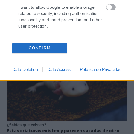
I want to allow Google to enable storage
related to security, including authentication
functionality and fraud prevention, and other
Corepunk MMORPG
user protection.
Un verdadero MMORPG de la vieja escuela ¡Cómo los
de antes, pero mejor!
CONFIRM
Data Deletion
Data Access
Polótica de Privacidad
¿Sabías que existen?
Estas criaturas existen y parecen sacadas de otro