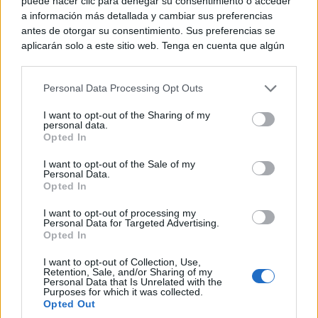
puede hacer clic para denegar su consentimiento o acceder
a información más detallada y cambiar sus preferencias
El truco contra la cal
antes de otorgar su consentimiento. Sus preferencias se
Di adiós a la cal del baño con estos sencillos consejos
aplicarán solo a este sitio web. Tenga en cuenta que algún
procesamiento de sus datos personales puede no requerir
de su consentimiento, pero usted tiene el derecho de
Personal Data Processing Opt Outs
rechazar tal procesamiento. Puede cambiar sus preferencias
o retirar su consentimiento en cualquier momento volviendo
I want to opt-out of the Sharing of my
a este sitio y haciendo clic en el botón "Privacidad" en la
personal data.
parte inferior de la página web.
Opted In
Please note that this website/app uses one or more Google
I want to opt-out of the Sale of my
Personal Data.
services and may gather and store information including but
Opted In
not limited to your visit or usage behaviour. You may click to
grant or deny consent to Google and its third-party tags to
I want to opt-out of processing my
use your data for below specified purposes in below Google
Personal Data for Targeted Advertising.
consent section.
Opted In
Belleza indomable
El diamante que simboliza la feminidad indomable
I want to opt-out of Collection, Use,
Retention, Sale, and/or Sharing of my
Personal Data that Is Unrelated with the
Purposes for which it was collected.
Opted Out