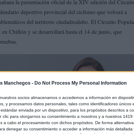
ñana la presentación oficial de la XIV edición del Circuit
endario deportivo provincial del ciclismo que volverá a
blemáticos del territorio ciudadrealeño. El Circuito Popula
n Chillón y se desarrollará hasta el 14 de junio, que
pruebas.
s Manchegos -
Do Not Process My Personal Information
nuestros socios almacenamos o accedemos a información en dispositiv
s, y procesamos datos personales, tales como identificadores únicos 
estándar enviada por un dispositivo, para los propósitos descritos a co
 clic para otorgarnos su consentimiento a nosotros y a nuestros 1419 
s a cabo el procesamiento con dichos propósitos. De forma alternativ
para denegar su consentimiento o acceder a información más detallada
dad Real y delegada del Área de Deportes, Patricia Saldañ