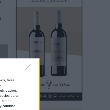
o
r
os, tales
e
ntinuación.
socios para
a, puede
 y cambiar
a,