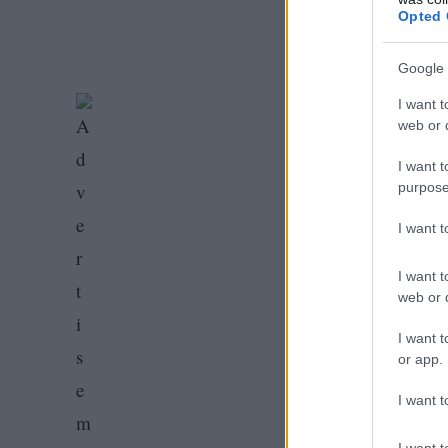
Opted 
Google 
I want t
web or d
I want t
purpose
I want 
I want t
web or d
I want t
or app.
I want t
I want t