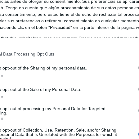
ncias antes de otorgar su consentimiento. Sus preferencias se aplicará
ensa de Jesús Felipe Jiménez Cañadilla, coordinador del c
web. Tenga en cuenta que algún procesamiento de sus datos personale
 su consentimiento, pero usted tiene el derecho de rechazar tal proces
nta directiva, de la alcaldesa de Chillón, Manuela Escude
ar sus preferencias o retirar su consentimiento en cualquier momento
acado la importancia de este circuito como herramienta de
 haciendo clic en el botón "Privacidad" en la parte inferior de la página 
rte y turismo en localidades con paisajes muy bonitos.
 that this website/app uses one or more Google services and may gath
including but not limited to your visit or usage behaviour. You may click 
corridos más accesibles”. Animaba Saldaña a todos los
 to Google and its third-party tags to use your data for below specifi
l Data Processing Opt Outs
bierto el periodo de inscripción y puede consultarse toda la
ogle consent section.
rcuitobttciudadreal.com
o opt-out of the Sharing of my personal data.
In
o opt-out of the Sale of my Personal Data.
In
to opt-out of processing my Personal Data for Targeted
ing.
In
o opt-out of Collection, Use, Retention, Sale, and/or Sharing
ersonal Data that Is Unrelated with the Purposes for which it
lected.