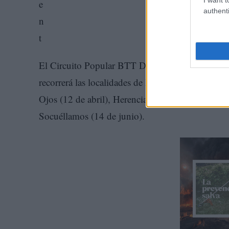
authenti
El Circuito Popular BTT Diputación de Ciudad 
recorrerá las localidades de Membrilla (15 de ma
Ojos (12 de abril), Herencia (19 de abril), Solan
Socuéllamos (14 de junio).