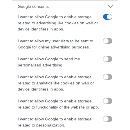
las Viñas
D. José Carlos Redondo
, oficiada por
Google consents
Ruiz
Parroquia Sagrada Familia
, párroco de la
.
I want to allow Google to enable storage
Coro
related to advertising like cookies on web or
La celebración contará con la participación del
device identifiers in apps.
de la Parroquia Sagrada Familia
.
I want to allow my user data to be sent to
Google for online advertising purposes.
12:00 horas · Tomelloso
I want to allow Google to send me
personalized advertising.
salida hacia Pinilla de las reatas
Tendrá lugar la
participantes
en esta Romería.
I want to allow Google to enable storage
related to analytics like cookies on web or
device identifiers in apps.
13:00 horas · Ermita de Pinilla
I want to allow Google to enable storage
related to functionality of the website or app.
“Los jóvenes con su Patrona”
Se celebrará el acto
,
I want to allow Google to enable storage
Virgen de
con el ofrecimiento de peñas y grupos a la
related to personalization.