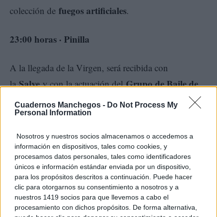
fuegos artificiales
colección de
.
23:00 horas · Pinilla
A la llegada de la Virgen, será recibida con
Salve
Grupo de Baile de
la
y con la actuación del
Rosa Mercedes
.
Cuadernos Manchegos -
Do Not Process My
Personal Information
Chemi
Posteriormente,
interpretará las sevillanas
dedicadas a la Virgen mientras la Patrona es
Nosotros y nuestros socios almacenamos o accedemos a
introducida en la ermita.
información en dispositivos, tales como cookies, y
procesamos datos personales, tales como identificadores
únicos e información estándar enviada por un dispositivo,
para los propósitos descritos a continuación. Puede hacer
clic para otorgarnos su consentimiento a nosotros y a
Domingo, 26 de abril
nuestros 1419 socios para que llevemos a cabo el
procesamiento con dichos propósitos. De forma alternativa,