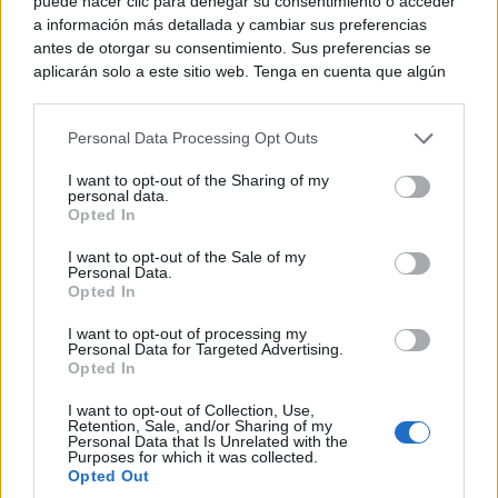
09:00 horas · C/ Veracruz con C/ Dª. Crisanta
puede hacer clic para denegar su consentimiento o acceder
a información más detallada y cambiar sus preferencias
antes de otorgar su consentimiento. Sus preferencias se
concentración de carrozas y
Tendrá lugar la
aplicarán solo a este sitio web. Tenga en cuenta que algún
procesamiento de sus datos personales puede no requerir
romeros
.
de su consentimiento, pero usted tiene el derecho de
Personal Data Processing Opt Outs
rechazar tal procesamiento. Puede cambiar sus preferencias
o retirar su consentimiento en cualquier momento volviendo
09:45 horas · Plaza de España
I want to opt-out of the Sharing of my
a este sitio y haciendo clic en el botón "Privacidad" en la
personal data.
parte inferior de la página web.
Opted In
salida de la Hermandad,
Se iniciará la
Please note that this website/app uses one or more Google
I want to opt-out of the Sale of my
autoridades, carrozas y romeros
hacia
Personal Data.
services and may gather and store information including but
Opted In
not limited to your visit or usage behaviour. You may click to
Santuario de Pinilla
el
.
grant or deny consent to Google and its third-party tags to
I want to opt-out of processing my
use your data for below specified purposes in below Google
Personal Data for Targeted Advertising.
consent section.
Opted In
11:30 horas · Santuario de Pinilla
I want to opt-out of Collection, Use,
Retention, Sale, and/or Sharing of my
Solemne Función Religiosa en
Se celebrará la
Personal Data that Is Unrelated with the
Purposes for which it was collected.
honor de nuestra Patrona, la Santísima Virgen de
Opted Out