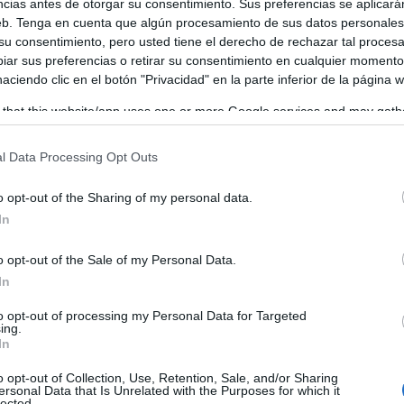
ncias antes de otorgar su consentimiento. Sus preferencias se aplicará
web. Tenga en cuenta que algún procesamiento de sus datos personale
 su consentimiento, pero usted tiene el derecho de rechazar tal proces
enar las calles de colorido. Una fiesta caracterizada po
ar sus preferencias o retirar su consentimiento en cualquier momento
del pueblo, ya que asociaciones y habitantes diseñan y
 haciendo clic en el botón "Privacidad" en la parte inferior de la página 
de calidad el desfile y concurso de disfraces. Las
 that this website/app uses one or more Google services and may gath
including but not limited to your visit or usage behaviour. You may click 
do 14 de febrero, están abiertas hasta un día antes.
 to Google and its third-party tags to use your data for below specifi
l Data Processing Opt Outs
ogle consent section.
o opt-out of the Sharing of my personal data.
In
o opt-out of the Sale of my Personal Data.
In
to opt-out of processing my Personal Data for Targeted
ing.
In
o opt-out of Collection, Use, Retention, Sale, and/or Sharing
ersonal Data that Is Unrelated with the Purposes for which it
lected.