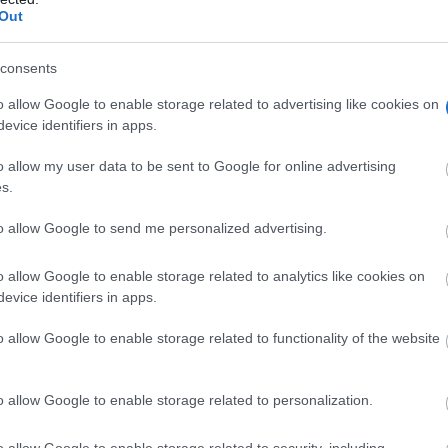
curso de Carnaval 2026 con el objetivo de fomentar la
Out
adana, sin límite de edad. Un concurso en el que se recogen 
as. Las inscripciones están abiertas hasta el próximo 13 de
consents
 que llenará de colorido las calles del pueblo, a partir de las
o allow Google to enable storage related to advertising like cookies on
evice identifiers in apps.
o allow my user data to be sent to Google for online advertising
s.
to allow Google to send me personalized advertising.
o allow Google to enable storage related to analytics like cookies on
evice identifiers in apps.
o allow Google to enable storage related to functionality of the website
o allow Google to enable storage related to personalization.
o allow Google to enable storage related to security, including