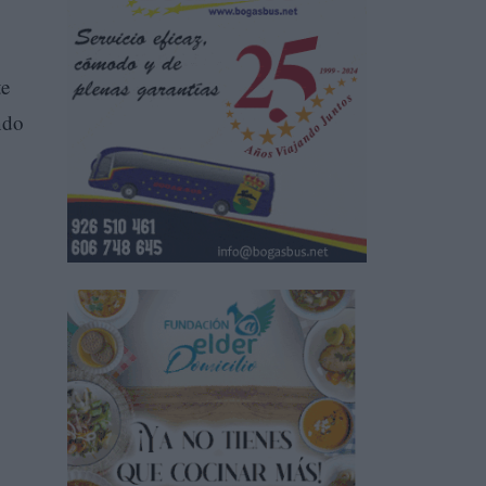
te
ndo