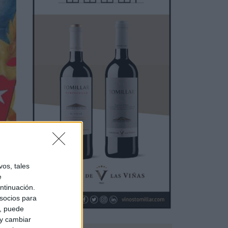
os, tales
e
ntinuación.
socios para
a, puede
 y cambiar