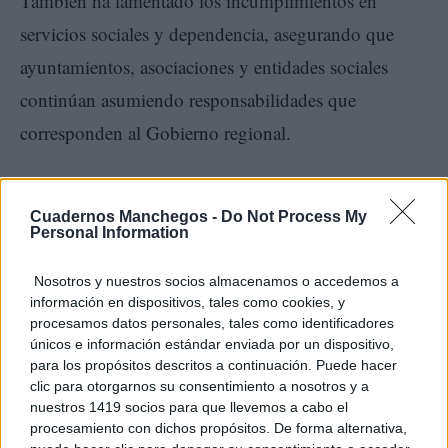
También ha lamentado los incumplimientos en
servicios sociales y dependencia, asegurando que
ayuntamientos, asociaciones y entidades sociales
continúan asumiendo responsabilidades que
corresponden al Gobierno regional.
“Más presupuesto, pero peor gestión”
Cuadernos Manchegos -
Do Not Process My
Personal Information
La dirigente popular ha recordado que Castilla-La
Mancha dispone actualmente de 4.500 millones de
Nosotros y nuestros socios almacenamos o accedemos a
información en dispositivos, tales como cookies, y
euros más de presupuesto que cuando García-Page
procesamos datos personales, tales como identificadores
únicos e información estándar enviada por un dispositivo,
llegó al Gobierno.
para los propósitos descritos a continuación. Puede hacer
clic para otorgarnos su consentimiento a nosotros y a
“Hay más recursos que nunca, pero no hay mejores
nuestros 1419 socios para que llevemos a cabo el
procesamiento con dichos propósitos. De forma alternativa,
resultados. El problema ya no es de financiación; el