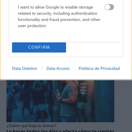
I want to allow Google to enable storage
related to security, including authentication
functionality and fraud prevention, and other
user protection.
Corepunk MMORPG
Un verdadero MMORPG de la vieja escuela ¡Cómo los
de antes, pero mejor!
CONFIRM
Data Deletion
Data Access
Polótica de Privacidad
¿Sabes qué baja tu ánimo?
Lo haces todos los días y afecta cómo te sientes