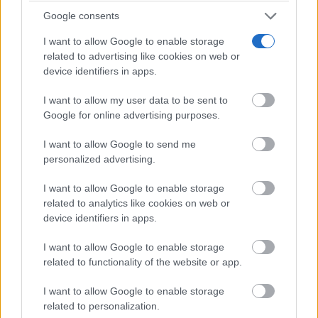
Google consents
“Cada vez son más los castellanomanchegos que
I want to allow Google to enable storage
entienden que la continuidad ya no es una opción.
related to advertising like cookies on web or
device identifiers in apps.
Ciudad Real merece más y ha llegado el momento de
construir las soluciones que esta provincia necesita”,
I want to allow my user data to be sent to
Google for online advertising purposes.
ha concluido.
I want to allow Google to send me
personalized advertising.
TE RECOMENDAMOS
I want to allow Google to enable storage
related to analytics like cookies on web or
device identifiers in apps.
I want to allow Google to enable storage
related to functionality of the website or app.
I want to allow Google to enable storage
related to personalization.