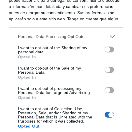
puede hacer clic para denegar su consentimiento o acceder
a información más detallada y cambiar sus preferencias
problema es una falta absoluta de gestión”, ha
antes de otorgar su consentimiento. Sus preferencias se
afirmado.
aplicarán solo a este sitio web. Tenga en cuenta que algún
procesamiento de sus datos personales puede no requerir
de su consentimiento, pero usted tiene el derecho de
El PP se presenta como alternativa
Personal Data Processing Opt Outs
rechazar tal procesamiento. Puede cambiar sus preferencias
o retirar su consentimiento en cualquier momento volviendo
I want to opt-out of the Sharing of my
a este sitio y haciendo clic en el botón "Privacidad" en la
Sonia González ha asegurado que, tras once años de
personal data.
parte inferior de la página web.
Opted In
gobierno socialista, Castilla-La Mancha necesita abrir
Please note that this website/app uses one or more Google
I want to opt-out of the Sale of my
una nueva etapa “basada en la gestión, la credibilidad
Personal Data.
services and may gather and store information including but
Opted In
not limited to your visit or usage behaviour. You may click to
y el cumplimiento de la palabra dada”.
grant or deny consent to Google and its third-party tags to
I want to opt-out of processing my
use your data for below specified purposes in below Google
Personal Data for Targeted Advertising.
consent section.
Opted In
En este sentido, ha defendido al Partido Popular y al
presidente regional del partido, Paco Núñez, como
I want to opt-out of Collection, Use,
Retention, Sale, and/or Sharing of my
Personal Data that Is Unrelated with the
una alternativa de gobierno “seria, preparada y
Purposes for which it was collected.
Opted Out
centrada en los problemas reales de los ciudadanos”.