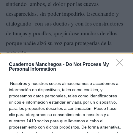
sintiendo ambos, el dolor por las cuevas
desaparecidas, sin poder impedirlo. Escuchando y
dialogando con sus dueños y con los constructores
de tinajas y pocillos, quejándose muchos de ellos
porque nadie alzó su voz para protegerlas de la
extinción.
Cuadernos Manchegos -
Do Not Process My
Personal Information
Cuando se abre el libro nadie imagina las horas, días,
meses y años que los autores han invertido hasta
Nosotros y nuestros socios almacenamos o accedemos a
ordenar analogías y semejanzas del contenido de más
información en dispositivos, tales como cookies, y
procesamos datos personales, tales como identificadores
de cuatrocientas páginas y de las ciento cincuenta
únicos e información estándar enviada por un dispositivo,
cuevas fotografiadas de Tomelloso… Fotografías y
para los propósitos descritos a continuación. Puede hacer
clic para otorgarnos su consentimiento a nosotros y a
D.V.D, planos, esquemas, ilustraciones, cuestionarios
nuestros 1419 socios para que llevemos a cabo el
procesamiento con dichos propósitos. De forma alternativa,
y datos también de otras visitadas en Burgos,