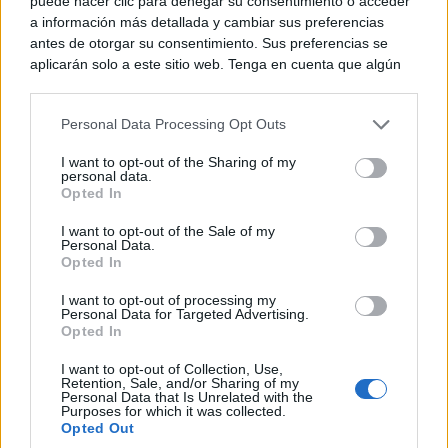
puede hacer clic para denegar su consentimiento o acceder
Valladolid, Salamanca y Castilla-La Mancha que
a información más detallada y cambiar sus preferencias
antes de otorgar su consentimiento. Sus preferencias se
componen los doce capítulos del libro con once
aplicarán solo a este sitio web. Tenga en cuenta que algún
anexos y cinco planos despegables junto a cinco
procesamiento de sus datos personales puede no requerir
de su consentimiento, pero usted tiene el derecho de
estadillos que también se pueden desplegar. Un
Personal Data Processing Opt Outs
rechazar tal procesamiento. Puede cambiar sus preferencias
tratado enciclopédico sobre las cuevas que nacieron
o retirar su consentimiento en cualquier momento volviendo
I want to opt-out of the Sharing of my
a este sitio y haciendo clic en el botón "Privacidad" en la
personal data.
para ser bodegas, almacén de la vivienda y para otros
parte inferior de la página web.
Opted In
cometidos que el libro desvela e informa.
Please note that this website/app uses one or more Google
I want to opt-out of the Sale of my
Personal Data.
services and may gather and store information including but
Opted In
not limited to your visit or usage behaviour. You may click to
grant or deny consent to Google and its third-party tags to
I want to opt-out of processing my
use your data for below specified purposes in below Google
Personal Data for Targeted Advertising.
consent section.
Opted In
Es este un libro aleccionador y aglutinador de
I want to opt-out of Collection, Use,
saberes: de ciencia y ensoñación romántica al unir en
Retention, Sale, and/or Sharing of my
Personal Data that Is Unrelated with the
el mismo volumen las páginas poéticas de los poetas
Purposes for which it was collected.
Opted Out
que las firman. Hilo conductor del barro primero