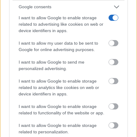
amasado con las manos, y de los iniciados en las
Google consents
cavernas, coronados de pámpanos, saboreando el
I want to allow Google to enable storage
related to advertising like cookies on web or
vino mientras el eco de las voces recitaban versos.
device identifiers in apps.
La desnudez de las paredes de las cuevas que acogen
I want to allow my user data to be sent to
y recuerdan que somos tierra y esencia antigua de la
Google for online advertising purposes.
naturaleza. Misterio hermético de la piedra que
I want to allow Google to send me
respira y acuna en su vientre de madre. Volumen
personalized advertising.
profundo que el autor explica y analiza con precisión
I want to allow Google to enable storage
related to analytics like cookies on web or
y detalle.
device identifiers in apps.
Tenaz afán de Ángel Bernao que responde con este
I want to allow Google to enable storage
related to functionality of the website or app.
libro al encantamiento que siente por las cuevas. Por
I want to allow Google to enable storage
la belleza que nos deja sin palabras y que permanece
related to personalization.