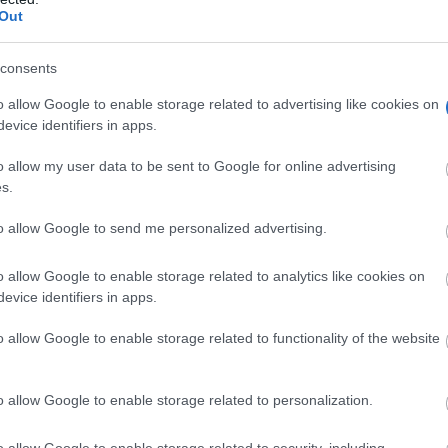
Out
consents
o allow Google to enable storage related to advertising like cookies on
evice identifiers in apps.
o allow my user data to be sent to Google for online advertising
s.
to allow Google to send me personalized advertising.
o allow Google to enable storage related to analytics like cookies on
evice identifiers in apps.
o allow Google to enable storage related to functionality of the website
lidad de dar continuidad a la programación de los concier
o allow Google to enable storage related to personalization.
s de inmediato, mostrando todos ellos su comprensión con
o allow Google to enable storage related to security, including