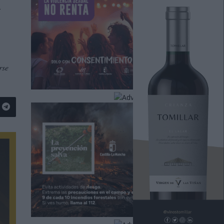
n
rse