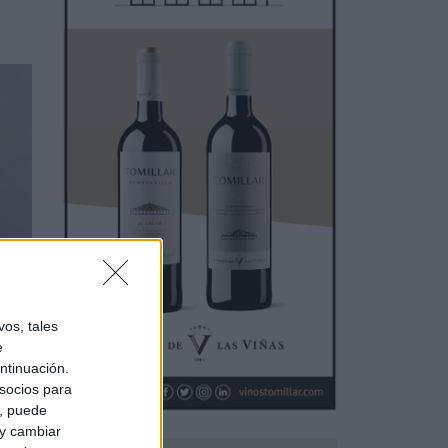
ica
os, tales
e
o de
ntinuación.
ara
socios para
a, puede
y
 y cambiar