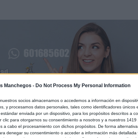
s Manchegos -
Do Not Process My Personal Information
de este tipo de recurso, que conlleva la suspensión automát
nuestros socios almacenamos o accedemos a información en dispositiv
s, y procesamos datos personales, tales como identificadores únicos 
ezca pendiente de resolución por el Tribunal Administrativ
estándar enviada por un dispositivo, para los propósitos descritos a co
e continuar temporalmente con las actuaciones necesarias p
 clic para otorgarnos su consentimiento a nosotros y a nuestros 1419 
s a cabo el procesamiento con dichos propósitos. De forma alternativ
eto, el recurso se refiere al Lote 1, relativo a iluminación 
para denegar su consentimiento o acceder a información más detallada