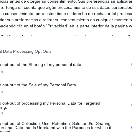
criterio emitido por los servicios técnicos y jurídicos de la
ncias antes de otorgar su consentimiento. Sus preferencias se aplicará
web. Tenga en cuenta que algún procesamiento de sus datos personale
 su consentimiento, pero usted tiene el derecho de rechazar tal proces
ar sus preferencias o retirar su consentimiento en cualquier momento
 haciendo clic en el botón "Privacidad" en la parte inferior de la página 
 that this website/app uses one or more Google services and may gath
including but not limited to your visit or usage behaviour. You may click 
 to Google and its third-party tags to use your data for below specifi
l Data Processing Opt Outs
ogle consent section.
o opt-out of the Sharing of my personal data.
In
o opt-out of the Sale of my Personal Data.
In
to opt-out of processing my Personal Data for Targeted
ing.
In
o opt-out of Collection, Use, Retention, Sale, and/or Sharing
ersonal Data that Is Unrelated with the Purposes for which it
lected.