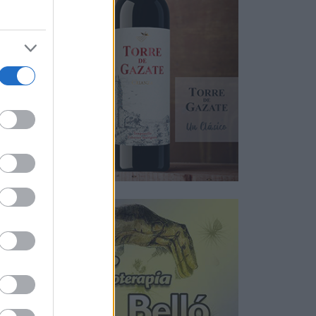
tos,
 una