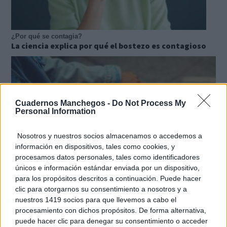
¿Por qué se contagia?
La ciencia explica por qué el bostezo es contagioso
Cuadernos Manchegos -
Do Not Process My
Personal Information
Nosotros y nuestros socios almacenamos o accedemos a
información en dispositivos, tales como cookies, y
procesamos datos personales, tales como identificadores
únicos e información estándar enviada por un dispositivo,
para los propósitos descritos a continuación. Puede hacer
clic para otorgarnos su consentimiento a nosotros y a
Pasaportes que abren puertas
nuestros 1419 socios para que llevemos a cabo el
Los pasaportes más poderosos del mundo, ¿está el
procesamiento con dichos propósitos. De forma alternativa,
tuyo?
puede hacer clic para denegar su consentimiento o acceder