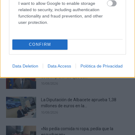
I want to allow Google to enable storage
El truco contra la cal
Di adiós a la cal del baño con estos sencillos consejos
related to security, including authentication
functionality and fraud prevention, and other
DISCOVER WITH
user protection.
Últimas noticias
La Feria y Fiestas de Tomelloso 2026
CONFIRM
despliega tradición, música, cultura...
10/08/2026
Data Deletion
Data Access
Polótica de Privacidad
Bellido hace un llamamiento para que «quien
está impidiendo que se...
10/08/2026
La Diputación de Albacete aprueba 1,38
millones de euros en la...
10/08/2026
«No pedía comida ni ropa; pedía que la
escucharan»