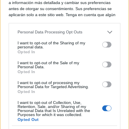
a información más detallada y cambiar sus preferencias
antes de otorgar su consentimiento. Sus preferencias se
aplicarán solo a este sitio web. Tenga en cuenta que algún
procesamiento de sus datos personales puede no requerir
de su consentimiento, pero usted tiene el derecho de
Personal Data Processing Opt Outs
rechazar tal procesamiento. Puede cambiar sus preferencias
o retirar su consentimiento en cualquier momento volviendo
I want to opt-out of the Sharing of my
a este sitio y haciendo clic en el botón "Privacidad" en la
personal data.
parte inferior de la página web.
Opted In
Please note that this website/app uses one or more Google
I want to opt-out of the Sale of my
Personal Data.
services and may gather and store information including but
Opted In
not limited to your visit or usage behaviour. You may click to
grant or deny consent to Google and its third-party tags to
I want to opt-out of processing my
¿Sabías que existen?
use your data for below specified purposes in below Google
Personal Data for Targeted Advertising.
Estas criaturas existen y parecen sacadas de otro
consent section.
Opted In
planeta
I want to opt-out of Collection, Use,
Retention, Sale, and/or Sharing of my
Personal Data that Is Unrelated with the
Purposes for which it was collected.
Opted Out