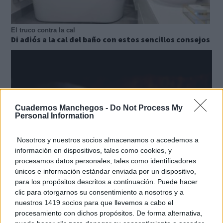
El truco contra la cal
Di adiós a la cal del baño con estos sencillos consejos
Cuadernos Manchegos -
Do Not Process My
Personal Information
Nosotros y nuestros socios almacenamos o accedemos a
información en dispositivos, tales como cookies, y
procesamos datos personales, tales como identificadores
únicos e información estándar enviada por un dispositivo,
para los propósitos descritos a continuación. Puede hacer
¿Sabías que existen?
clic para otorgarnos su consentimiento a nosotros y a
Estas criaturas existen y parecen sacadas de otro
nuestros 1419 socios para que llevemos a cabo el
planeta
procesamiento con dichos propósitos. De forma alternativa,