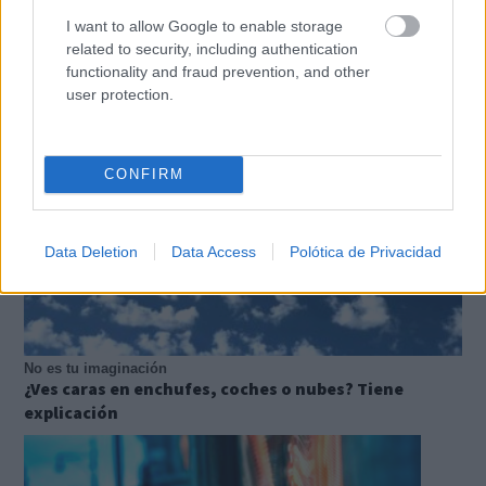
¿Por qué se contagia?
I want to allow Google to enable storage
La ciencia explica por qué el bostezo es contagioso
related to security, including authentication
functionality and fraud prevention, and other
user protection.
CONFIRM
Data Deletion
Data Access
Polótica de Privacidad
No es tu imaginación
¿Ves caras en enchufes, coches o nubes? Tiene
explicación