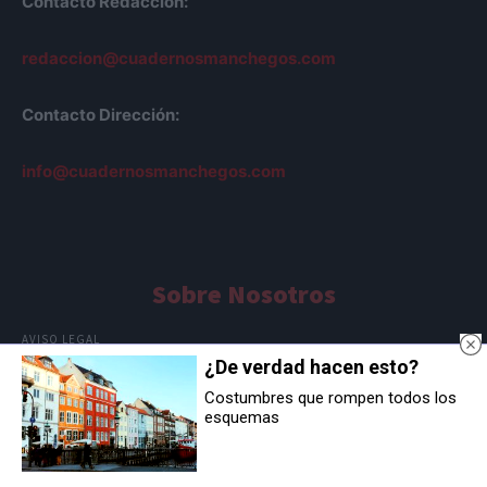
Contacto Redacción:
redaccion@cuadernosmanchegos.com
Contacto Dirección:
info@cuadernosmanchegos.com
Sobre Nosotros
AVISO LEGAL
¿De verdad hacen esto?
POLÍTICA DE COOKIES
POLÍTICA DE PRIVACIDAD
Costumbres que rompen todos los
esquemas