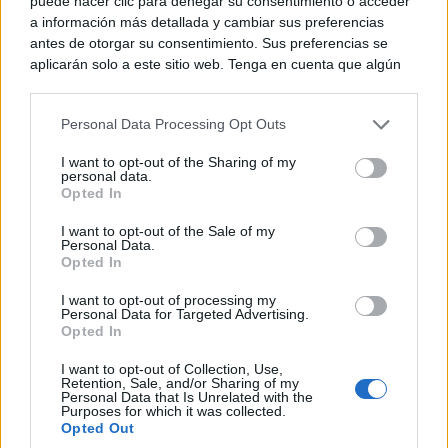
puede hacer clic para denegar su consentimiento o acceder
a información más detallada y cambiar sus preferencias
antes de otorgar su consentimiento. Sus preferencias se
aplicarán solo a este sitio web. Tenga en cuenta que algún
procesamiento de sus datos personales puede no requerir
de su consentimiento, pero usted tiene el derecho de
Personal Data Processing Opt Outs
rechazar tal procesamiento. Puede cambiar sus preferencias
o retirar su consentimiento en cualquier momento volviendo
I want to opt-out of the Sharing of my
a este sitio y haciendo clic en el botón "Privacidad" en la
personal data.
parte inferior de la página web.
Opted In
Please note that this website/app uses one or more Google
I want to opt-out of the Sale of my
Personal Data.
services and may gather and store information including but
Opted In
Belleza indomable
not limited to your visit or usage behaviour. You may click to
El diamante que simboliza la feminidad indomable
grant or deny consent to Google and its third-party tags to
I want to opt-out of processing my
use your data for below specified purposes in below Google
Personal Data for Targeted Advertising.
consent section.
Opted In
I want to opt-out of Collection, Use,
Retention, Sale, and/or Sharing of my
Personal Data that Is Unrelated with the
Purposes for which it was collected.
Opted Out