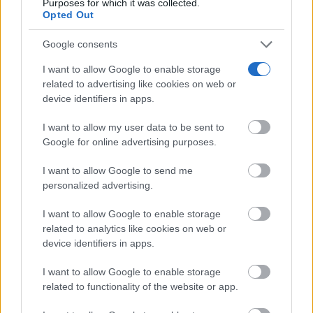
Purposes for which it was collected.
Opted Out
Google consents
I want to allow Google to enable storage
related to advertising like cookies on web or
Corepunk MMORPG
Un verdadero MMORPG de la vieja escuela ¡Cómo los
device identifiers in apps.
de antes, pero mejor!
I want to allow my user data to be sent to
DISCOVER WITH
Google for online advertising purposes.
Últimas noticias
I want to allow Google to send me
personalized advertising.
ITECAM busca nuevos profesionales en
Tomelloso y abre vacantes en Machine...
I want to allow Google to enable storage
08/08/2026
related to analytics like cookies on web or
device identifiers in apps.
Una empresa de Tomelloso amplía plantilla
y busca ingenieros para sus...
I want to allow Google to enable storage
08/08/2026
related to functionality of the website or app.