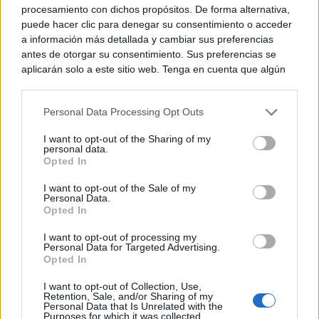
procesamiento con dichos propósitos. De forma alternativa,
puede hacer clic para denegar su consentimiento o acceder
a información más detallada y cambiar sus preferencias
antes de otorgar su consentimiento. Sus preferencias se
Corepunk MMORPG
aplicarán solo a este sitio web. Tenga en cuenta que algún
Un verdadero MMORPG de la vieja escuela ¡Cómo los
procesamiento de sus datos personales puede no requerir
de antes, pero mejor!
de su consentimiento, pero usted tiene el derecho de
DISCOVER WITH
Personal Data Processing Opt Outs
rechazar tal procesamiento. Puede cambiar sus preferencias
o retirar su consentimiento en cualquier momento volviendo
Últimas noticias
I want to opt-out of the Sharing of my
a este sitio y haciendo clic en el botón "Privacidad" en la
personal data.
parte inferior de la página web.
Opted In
Alonso Cobo seguirá dirigiendo el juego del
Val Brokers C.B. Tomelloso...
Please note that this website/app uses one or more Google
I want to opt-out of the Sale of my
09/08/2026
Personal Data.
services and may gather and store information including but
Opted In
not limited to your visit or usage behaviour. You may click to
grant or deny consent to Google and its third-party tags to
Buscan extras y varios perfiles
I want to opt-out of processing my
use your data for below specified purposes in below Google
Personal Data for Targeted Advertising.
profesionales para el rodaje de una...
consent section.
Opted In
09/08/2026
I want to opt-out of Collection, Use,
Retention, Sale, and/or Sharing of my
Efemérides del 9 de agosto: Nagasaki y la
Personal Data that Is Unrelated with the
histórica dimisión de...
Purposes for which it was collected.