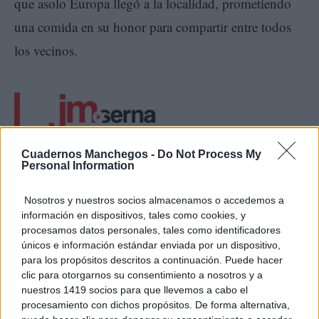
que asolo Europa llegó a la localidad, prometiendo
una comida en su honor para compartir entre todos
los vecinos.
Cuadernos Manchegos -
Do Not Process My
Personal Information
Un voto a perpetuidad que casi siete siglos después
Nosotros y nuestros socios almacenamos o accedemos a
información en dispositivos, tales como cookies, y
sigue vivo materializándose en esta comida en honor
procesamos datos personales, tales como identificadores
únicos e información estándar enviada por un dispositivo,
a la Virgen, tras la tradicional misa y bendición. Un
para los propósitos descritos a continuación. Puede hacer
guiso emblemático, cocinado durante toda la noche a
clic para otorgarnos su consentimiento a nosotros y a
nuestros 1419 socios para que llevemos a cabo el
fuego lento en las míticas ollas distribuidas en la
procesamiento con dichos propósitos. De forma alternativa,