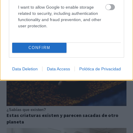
I want to allow Google to enable storage
Pasaportes que abren puertas
Los pasaportes más poderosos del mundo, ¿está el
related to security, including authentication
tuyo?
functionality and fraud prevention, and other
user protection.
CONFIRM
Data Deletion
Data Access
Polótica de Privacidad
¿Sabías que existen?
Estas criaturas existen y parecen sacadas de otro
planeta