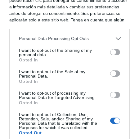
explanada de la parroquia de la Virgen de Gracia para
puede hacer clic para denegar su consentimiento o acceder
a información más detallada y cambiar sus preferencias
rememorar aquella noche, y que cada año congrega a
antes de otorgar su consentimiento. Sus preferencias se
miles de ciudadanos. En concreto, este año se han
aplicarán solo a este sitio web. Tenga en cuenta que algún
procesamiento de sus datos personales puede no requerir
repartido más de 9.000 raciones para agradecer y
de su consentimiento, pero usted tiene el derecho de
Personal Data Processing Opt Outs
rechazar tal procesamiento. Puede cambiar sus preferencias
compartir la fe, la promesa y voto que los ciudadanos
o retirar su consentimiento en cualquier momento volviendo
I want to opt-out of the Sharing of my
de Puertollano ofrecieron a la Virgen hace más de
a este sitio y haciendo clic en el botón "Privacidad" en la
personal data.
parte inferior de la página web.
Opted In
600 años.
Please note that this website/app uses one or more Google
I want to opt-out of the Sale of my
Personal Data.
services and may gather and store information including but
Opted In
not limited to your visit or usage behaviour. You may click to
TE RECOMENDAMOS
grant or deny consent to Google and its third-party tags to
I want to opt-out of processing my
use your data for below specified purposes in below Google
Personal Data for Targeted Advertising.
consent section.
Opted In
I want to opt-out of Collection, Use,
Retention, Sale, and/or Sharing of my
Personal Data that Is Unrelated with the
Purposes for which it was collected.
Opted Out