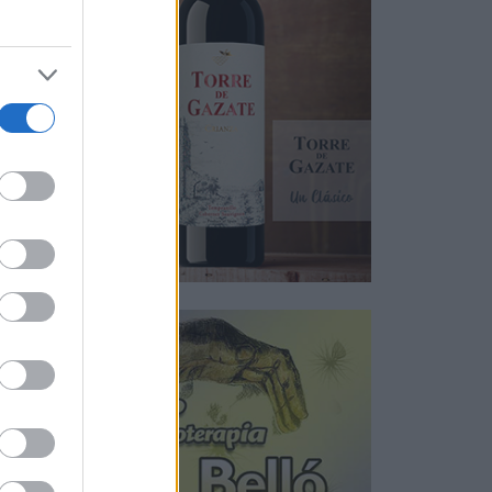
ario
sos