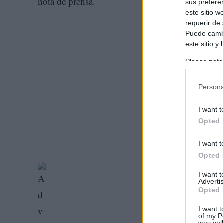
nota de prensa.
sus prefere
este sitio 
requerir de
Puede cambi
este sitio y
Please note
information 
deny consent
Persona
in below Go
I want t
Opted 
I want t
Opted 
I want 
Advertis
Opted 
I want t
of my P
was col