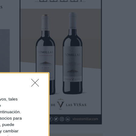
os
os, tales
e
ntinuación.
nte
socios para
a, puede
 y cambiar