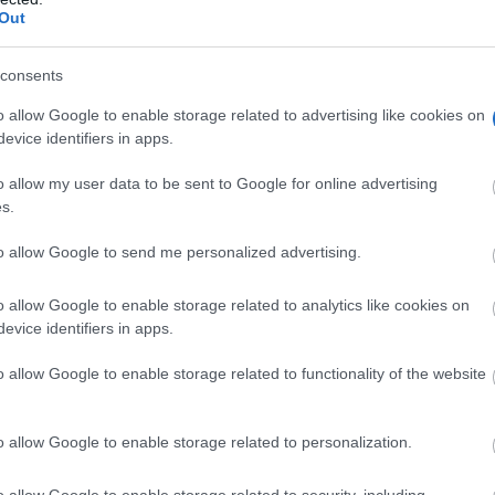
Out
consents
o allow Google to enable storage related to advertising like cookies on
evice identifiers in apps.
o allow my user data to be sent to Google for online advertising
s.
to allow Google to send me personalized advertising.
o allow Google to enable storage related to analytics like cookies on
evice identifiers in apps.
o allow Google to enable storage related to functionality of the website
tienen que el problema “ha dejado de ser exclusivamente agr
 y territorial”, al afectar directamente al futuro de numero
o allow Google to enable storage related to personalization.
palmente de la agricultura.
o allow Google to enable storage related to security, including