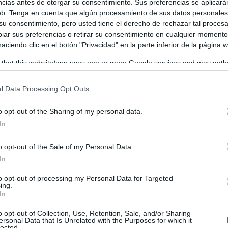
ncias antes de otorgar su consentimiento. Sus preferencias se aplicará
web. Tenga en cuenta que algún procesamiento de sus datos personale
 su consentimiento, pero usted tiene el derecho de rechazar tal proces
ar sus preferencias o retirar su consentimiento en cualquier momento
 haciendo clic en el botón "Privacidad" en la parte inferior de la página 
 that this website/app uses one or more Google services and may gath
including but not limited to your visit or usage behaviour. You may click 
 to Google and its third-party tags to use your data for below specifi
l Data Processing Opt Outs
ogle consent section.
o opt-out of the Sharing of my personal data.
In
o opt-out of the Sale of my Personal Data.
In
to opt-out of processing my Personal Data for Targeted
ing.
In
o opt-out of Collection, Use, Retention, Sale, and/or Sharing
ersonal Data that Is Unrelated with the Purposes for which it
lected.