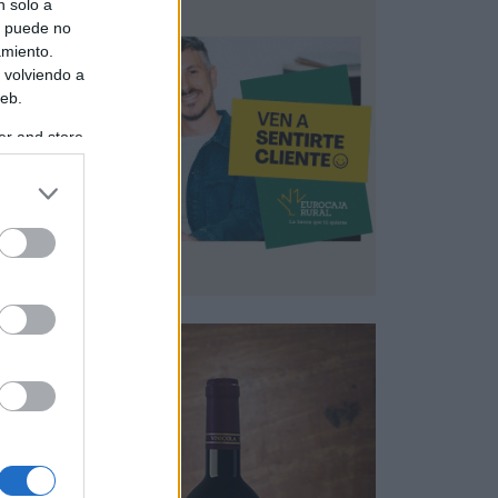
n solo a
s puede no
amiento.
 volviendo a
web.
er and store
to grant or
ed purposes