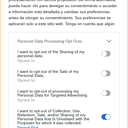
puede hacer clic para denegar su consentimiento o acceder
a información más detallada y cambiar sus preferencias
antes de otorgar su consentimiento. Sus preferencias se
aplicarán solo a este sitio web. Tenga en cuenta que algún
procesamiento de sus datos personales puede no requerir
de su consentimiento, pero usted tiene el derecho de
Personal Data Processing Opt Outs
rechazar tal procesamiento. Puede cambiar sus preferencias
o retirar su consentimiento en cualquier momento volviendo
I want to opt-out of the Sharing of my
a este sitio y haciendo clic en el botón "Privacidad" en la
personal data.
parte inferior de la página web.
Opted In
Please note that this website/app uses one or more Google
I want to opt-out of the Sale of my
¿Sabes qué baja tu ánimo?
Personal Data.
services and may gather and store information including but
Lo haces todos los días y afecta cómo te sientes
Opted In
not limited to your visit or usage behaviour. You may click to
grant or deny consent to Google and its third-party tags to
I want to opt-out of processing my
use your data for below specified purposes in below Google
Personal Data for Targeted Advertising.
consent section.
Opted In
I want to opt-out of Collection, Use,
Retention, Sale, and/or Sharing of my
Personal Data that Is Unrelated with the
Purposes for which it was collected.
Opted Out