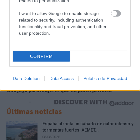
related to personalization.
¿Qué pensarías si esto fuera normal en tu país?
I want to allow Google to enable storage
related to security, including authentication
functionality and fraud prevention, and other
user protection.
CONFIRM
Data Deletion
Data Access
Polótica de Privacidad
Lujo con carácter
Una joya para mujeres que no piden permiso
DISCOVER WITH
Últimas noticias
España afronta un sábado de calor intenso y
tormentas fuertes: AEMET...
08/08/2026