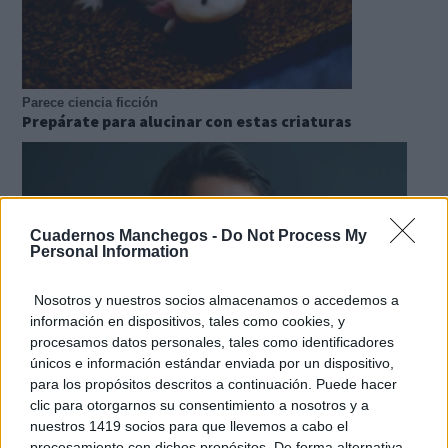
Parece ciencia ficción
Prepárate para alucinar con estas criaturas
Cuadernos Manchegos -
Do Not Process My
Personal Information
Nosotros y nuestros socios almacenamos o accedemos a
información en dispositivos, tales como cookies, y
procesamos datos personales, tales como identificadores
únicos e información estándar enviada por un dispositivo,
para los propósitos descritos a continuación. Puede hacer
clic para otorgarnos su consentimiento a nosotros y a
¿Por qué se contagia?
nuestros 1419 socios para que llevemos a cabo el
La ciencia explica por qué el bostezo es contagioso
procesamiento con dichos propósitos. De forma alternativa,