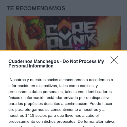
TE RECOMENDAMOS
Cuadernos Manchegos -
Do Not Process My
Personal Information
Nosotros y nuestros socios almacenamos o accedemos a
información en dispositivos, tales como cookies, y
procesamos datos personales, tales como identificadores
Corepunk MMORPG
únicos e información estándar enviada por un dispositivo,
Un verdadero MMORPG de la vieja escuela ¡Cómo los
para los propósitos descritos a continuación. Puede hacer
de antes, pero mejor!
clic para otorgarnos su consentimiento a nosotros y a
nuestros 1419 socios para que llevemos a cabo el
procesamiento con dichos propósitos. De forma alternativa,