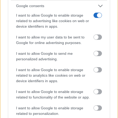
Google consents
I want to allow Google to enable storage
related to advertising like cookies on web or
¿Sabías que existen?
device identifiers in apps.
Estas criaturas existen y parecen sacadas de otro
planeta
I want to allow my user data to be sent to
Google for online advertising purposes.
I want to allow Google to send me
personalized advertising.
I want to allow Google to enable storage
related to analytics like cookies on web or
device identifiers in apps.
I want to allow Google to enable storage
related to functionality of the website or app.
¿De verdad hacen esto?
I want to allow Google to enable storage
Costumbres que rompen todos los esquemas
related to personalization.