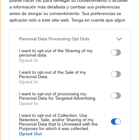
puede hacer clic para denegar su consentimiento o acceder
a información más detallada y cambiar sus preferencias
antes de otorgar su consentimiento. Sus preferencias se
aplicarán solo a este sitio web. Tenga en cuenta que algún
procesamiento de sus datos personales puede no requerir
de su consentimiento, pero usted tiene el derecho de
Personal Data Processing Opt Outs
rechazar tal procesamiento. Puede cambiar sus preferencias
o retirar su consentimiento en cualquier momento volviendo
I want to opt-out of the Sharing of my
a este sitio y haciendo clic en el botón "Privacidad" en la
personal data.
parte inferior de la página web.
Opted In
¿Por qué se contagia?
Please note that this website/app uses one or more Google
I want to opt-out of the Sale of my
La ciencia explica por qué el bostezo es contagioso
Personal Data.
services and may gather and store information including but
Opted In
not limited to your visit or usage behaviour. You may click to
grant or deny consent to Google and its third-party tags to
I want to opt-out of processing my
use your data for below specified purposes in below Google
Personal Data for Targeted Advertising.
consent section.
Opted In
I want to opt-out of Collection, Use,
Retention, Sale, and/or Sharing of my
Personal Data that Is Unrelated with the
Purposes for which it was collected.
Opted Out