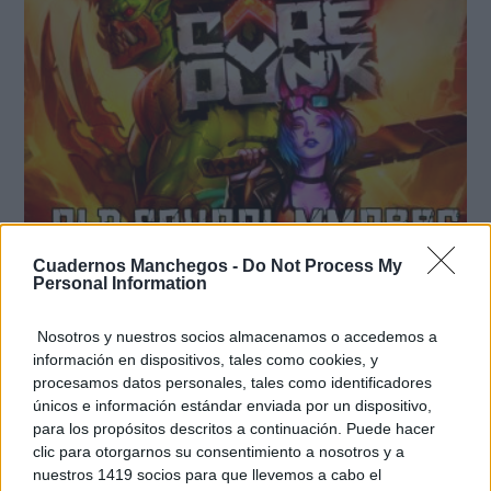
Cuadernos Manchegos -
Do Not Process My
Personal Information
Corepunk MMORPG
Un verdadero MMORPG de la vieja escuela ¡Cómo los
de antes, pero mejor!
Nosotros y nuestros socios almacenamos o accedemos a
información en dispositivos, tales como cookies, y
DISCOVER WITH
procesamos datos personales, tales como identificadores
Últimas noticias
únicos e información estándar enviada por un dispositivo,
para los propósitos descritos a continuación. Puede hacer
‘Chiqui-Clan’ llega a El Provencio con los
clic para otorgarnos su consentimiento a nosotros y a
personajes infantiles más populares...
nuestros 1419 socios para que llevemos a cabo el