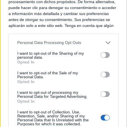
07/08/2026
procesamiento con dichos propósitos. De forma alternativa,
puede hacer clic para denegar su consentimiento o acceder
a información más detallada y cambiar sus preferencias
Un paseo por las Flores y Frutos de la
antes de otorgar su consentimiento. Sus preferencias se
Comarca de...
aplicarán solo a este sitio web. Tenga en cuenta que algún
07/08/2026
procesamiento de sus datos personales puede no requerir
de su consentimiento, pero usted tiene el derecho de
Personal Data Processing Opt Outs
rechazar tal procesamiento. Puede cambiar sus preferencias
Un mercado medieval de artesanía pura en
o retirar su consentimiento en cualquier momento volviendo
la 30ª edición de...
I want to opt-out of the Sharing of my
a este sitio y haciendo clic en el botón "Privacidad" en la
07/08/2026
personal data.
parte inferior de la página web.
Opted In
El Festival Internacional de Cine de Almagro
Please note that this website/app uses one or more Google
I want to opt-out of the Sale of my
celebra este sábado la...
Personal Data.
services and may gather and store information including but
Opted In
07/08/2026
not limited to your visit or usage behaviour. You may click to
grant or deny consent to Google and its third-party tags to
I want to opt-out of processing my
use your data for below specified purposes in below Google
Personal Data for Targeted Advertising.
Programación de la Feria y Fiestas de
consent section.
Opted In
Tomelloso 2026
07/08/2026
I want to opt-out of Collection, Use,
Retention, Sale, and/or Sharing of my
Personal Data that Is Unrelated with the
Purposes for which it was collected.