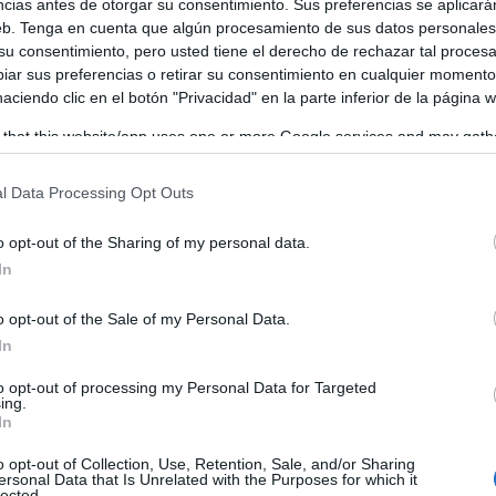
ncias antes de otorgar su consentimiento. Sus preferencias se aplicará
web. Tenga en cuenta que algún procesamiento de sus datos personale
 su consentimiento, pero usted tiene el derecho de rechazar tal proces
ar sus preferencias o retirar su consentimiento en cualquier momento
 haciendo clic en el botón "Privacidad" en la parte inferior de la página 
tarios activos con 787 horas de dedicación en 2024
en
 that this website/app uses one or more Google services and may gath
de la salud, en gestiones básicas, videollamadas, labores
including but not limited to your visit or usage behaviour. You may click 
or la ciencia. La primera finalidad del Encuentro Provincial
 to Google and its third-party tags to use your data for below specifi
l Data Processing Opt Outs
ogle consent section.
or la labor, compromiso y esfuerzo de estos voluntarios qu
o opt-out of the Sharing of my personal data.
iares.
In
o opt-out of the Sale of my Personal Data.
In
to opt-out of processing my Personal Data for Targeted
ing.
In
o opt-out of Collection, Use, Retention, Sale, and/or Sharing
ersonal Data that Is Unrelated with the Purposes for which it
lected.