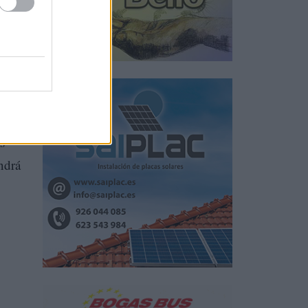
 el
s
ondrá