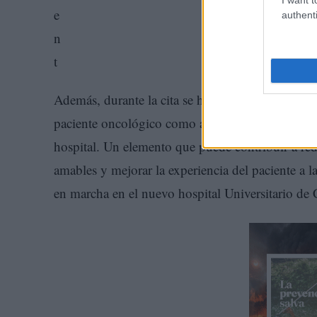
authenti
Además, durante la cita se ha explicado y presenta
paciente oncológico como a sus familiares que ti
hospital. Un elemento que puede contribuir a redu
amables y mejorar la experiencia del paciente a l
en marcha en el nuevo hospital Universitario de