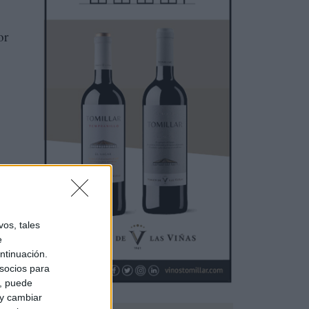
or
nca
os, tales
e
ntinuación.
socios para
a, puede
 y cambiar