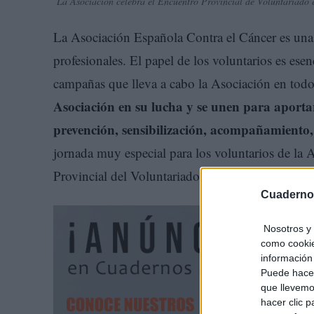
La Asociación celebra el Encuentro Provincial de Voluntariado
La Asociación Española Contra el Cáncer es una
profesionales. El papel de los voluntarios es esen
campañas que lleva a cabo la Asociación en todo e
Asociación en su lucha y se unen para aportar
prevención, sensibilización, acompañamiento, s
jornada muy especial para los voluntarios de la
Provincial del Voluntariado, celebrado en el M
Cuaderno
Nosotros y 
como cookie
información 
Puede hacer
que llevemo
hacer clic 