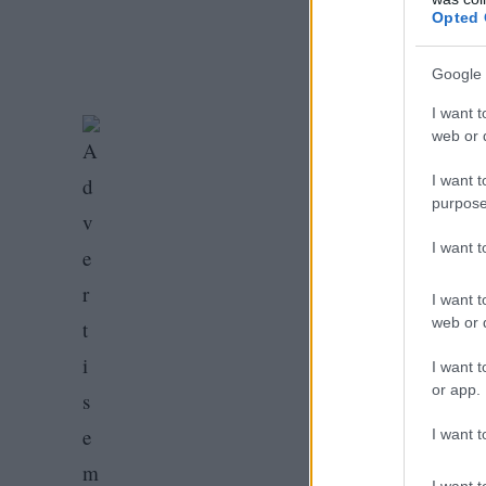
Opted 
Google 
I want t
web or d
I want t
purpose
I want 
I want t
web or d
I want t
or app.
I want t
I want t