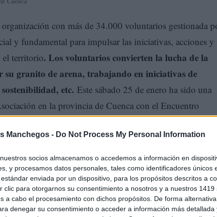
 en Cuenca
 organización con más de 34.000 voluntarios gestionada p
cial y fundamental para impulsar las iniciativas, acciones y
. Los voluntarios convierten la lucha de la
l territorio
 su granito de arena, trabajando en iniciativas de
ostenibilidad, etc.
Este sábado 25 de enero ha sido una
 Asociación en la provincia de Cuenca con el Encuentro
UPA (Museo Paleontológico de Castilla La Mancha) en Cue
s Manchegos -
Do Not Process My Personal Information
nuestros socios almacenamos o accedemos a información en dispositiv
s, y procesamos datos personales, tales como identificadores únicos 
estándar enviada por un dispositivo, para los propósitos descritos a co
 clic para otorgarnos su consentimiento a nosotros y a nuestros 1419 
s a cabo el procesamiento con dichos propósitos. De forma alternativ
para denegar su consentimiento o acceder a información más detallada