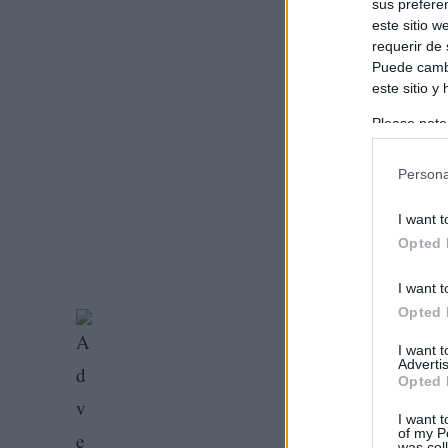
sus prefere
este sitio 
requerir de
Puede cambi
este sitio y
Please note
information 
deny consent
Persona
in below Go
I want t
Opted 
I want t
Opted 
I want 
Advertis
Opted 
I want t
of my P
was col