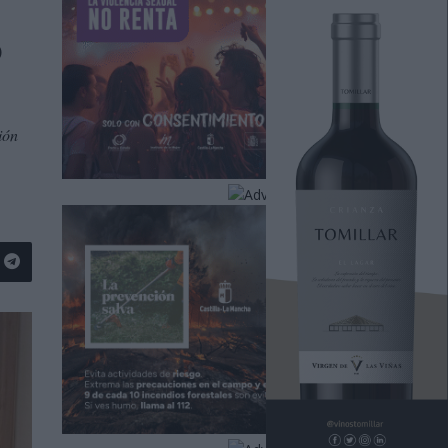
o
ión