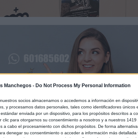
s Manchegos -
Do Not Process My Personal Information
nuestros socios almacenamos o accedemos a información en dispositiv
su apoyo a la III Indiana Rider y la IV Dinorider360, las 
s, y procesamos datos personales, tales como identificadores únicos 
ers Cuenca organiza este año en la provincia, al considera
estándar enviada por un dispositivo, para los propósitos descritos a co
 clic para otorgarnos su consentimiento a nosotros y a nuestros 1419 
d económica y promocionar el territorio.
s a cabo el procesamiento con dichos propósitos. De forma alternativ
para denegar su consentimiento o acceder a información más detallada