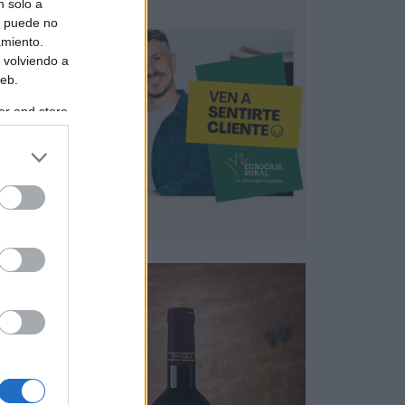
n solo a
s puede no
amiento.
 volviendo a
web.
er and store
to grant or
ed purposes