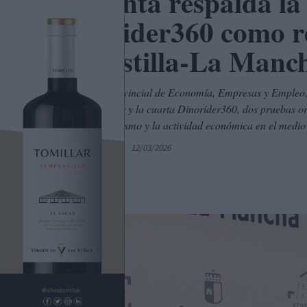
La Junta respalda la 
Dinorider360 como r
en Castilla-La Manc
La delegada provincial de Economía, Empresas y Empleo, 
de Indiana Rider y la cuarta Dinorider360, dos pruebas o
dinamizar el turismo y la actividad económica en el medi
Por
C. Manchegos
12/03/2026