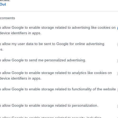
Out
consents
o allow Google to enable storage related to advertising like cookies on
evice identifiers in apps.
o allow my user data to be sent to Google for online advertising
s.
to allow Google to send me personalized advertising.
o allow Google to enable storage related to analytics like cookies on
evice identifiers in apps.
o allow Google to enable storage related to functionality of the website
conomía, Empresas y Empleo, Arancha Poveda, durante la
er y la cuarta Dinorider360, donde ha felicitado a la asocia
o allow Google to enable storage related to personalization.
r haber consolidado estas pruebas dentro del calendario
o allow Google to enable storage related to security, including