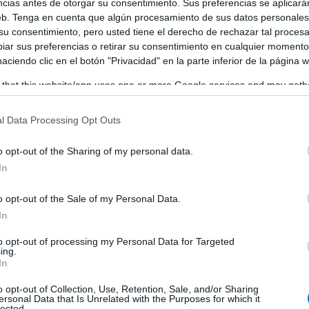
ncias antes de otorgar su consentimiento. Sus preferencias se aplicará
web. Tenga en cuenta que algún procesamiento de sus datos personale
 su consentimiento, pero usted tiene el derecho de rechazar tal proces
ar sus preferencias o retirar su consentimiento en cualquier momento
 haciendo clic en el botón "Privacidad" en la parte inferior de la página 
 that this website/app uses one or more Google services and may gath
including but not limited to your visit or usage behaviour. You may click 
 to Google and its third-party tags to use your data for below specifi
l Data Processing Opt Outs
ogle consent section.
o opt-out of the Sharing of my personal data.
In
o opt-out of the Sale of my Personal Data.
In
to opt-out of processing my Personal Data for Targeted
ing.
In
o opt-out of Collection, Use, Retention, Sale, and/or Sharing
ersonal Data that Is Unrelated with the Purposes for which it
lected.