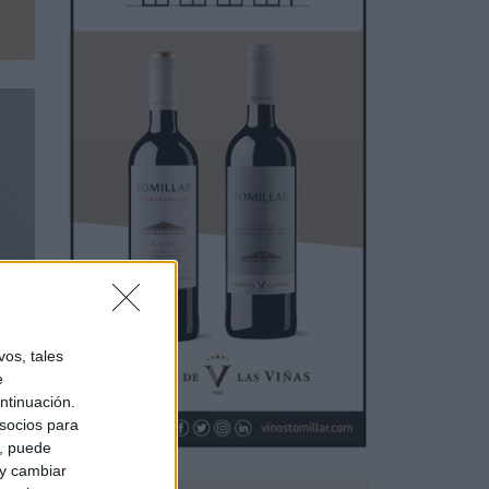
os, tales
dos
e
r que
ntinuación.
socios para
a, puede
 y cambiar