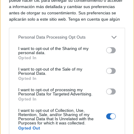
puede hacer clic para denegar su consentimiento o acceder
Lista de reproducción de YouTube de Estival Cuenca
a información más detallada y cambiar sus preferencias
antes de otorgar su consentimiento. Sus preferencias se
aplicarán solo a este sitio web. Tenga en cuenta que algún
Estival Cuenca 25 está patrocinado por Solán de
procesamiento de sus datos personales puede no requerir
Cabras, Consorcio Ciudad de Cuenca, Diputación de
de su consentimiento, pero usted tiene el derecho de
Personal Data Processing Opt Outs
rechazar tal procesamiento. Puede cambiar sus preferencias
Cuenca, Junta de Comunidades de Castilla-La
o retirar su consentimiento en cualquier momento volviendo
I want to opt-out of the Sharing of my
a este sitio y haciendo clic en el botón "Privacidad" en la
Mancha, Fundación Globalcaja, Universidad de
personal data.
parte inferior de la página web.
Opted In
Castilla-La Mancha, Unicaja, Pub Los Clásicos,
Please note that this website/app uses one or more Google
I want to opt-out of the Sale of my
UIMP, Catedral de Cuenca, Ayuntamiento de
Personal Data.
services and may gather and store information including but
Opted In
not limited to your visit or usage behaviour. You may click to
Cuenca, Castilla-La Mancha Media, Europa Press,
grant or deny consent to Google and its third-party tags to
I want to opt-out of processing my
Plazería, La Tribuna de Cuenca, Museo
use your data for below specified purposes in below Google
Personal Data for Targeted Advertising.
consent section.
Opted In
Paleontológico de Castilla-La Mancha, Patronato Gil
de Albornoz, INAEM, Radio 3 RNE y Autoprima
I want to opt-out of Collection, Use,
Retention, Sale, and/or Sharing of my
Personal Data that Is Unrelated with the
Mercedes.
Purposes for which it was collected.
Opted Out