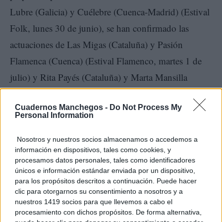
Lubre (Galicia) y Cuélebre (Cuenca-Madrid) (Estival
Folk, lunes 30 de junio), se han confirmado las
actuaciones de Las Migas (Cataluña) y Pasión
Flamenca (Cuenca) (Estival Flamenco, martes 1 de
julio) y Rita Payés (Cataluña) y Marta Mansilla
(Cuenca) (Estival Jazz, jueves 2 de julio).
Cuadernos Manchegos -
Do Not Process My
Personal Information
Para disfrutar y descubrir la música de los artistas que
forman parte de este cartel, la organización de Estival
Nosotros y nuestros socios almacenamos o accedemos a
información en dispositivos, tales como cookies, y
Cuenca ha creado una playlist en Spotify y una lista
procesamos datos personales, tales como identificadores
de reproducción en YouTube:
únicos e información estándar enviada por un dispositivo,
para los propósitos descritos a continuación. Puede hacer
clic para otorgarnos su consentimiento a nosotros y a
Playlist de Estival Cuenca en Spotify
nuestros 1419 socios para que llevemos a cabo el
procesamiento con dichos propósitos. De forma alternativa,