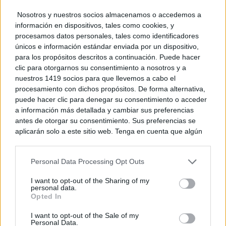
Nosotros y nuestros socios almacenamos o accedemos a
Un mercado medieval de artesanía pura en
información en dispositivos, tales como cookies, y
la 30ª edición de...
procesamos datos personales, tales como identificadores
07/08/2026
únicos e información estándar enviada por un dispositivo,
para los propósitos descritos a continuación. Puede hacer
clic para otorgarnos su consentimiento a nosotros y a
El Festival Internacional de Cine de Almagro
nuestros 1419 socios para que llevemos a cabo el
celebra este sábado la...
procesamiento con dichos propósitos. De forma alternativa,
07/08/2026
puede hacer clic para denegar su consentimiento o acceder
a información más detallada y cambiar sus preferencias
Programación de la Feria y Fiestas de
antes de otorgar su consentimiento. Sus preferencias se
Tomelloso 2026
aplicarán solo a este sitio web. Tenga en cuenta que algún
07/08/2026
procesamiento de sus datos personales puede no requerir
de su consentimiento, pero usted tiene el derecho de
Personal Data Processing Opt Outs
rechazar tal procesamiento. Puede cambiar sus preferencias
o retirar su consentimiento en cualquier momento volviendo
I want to opt-out of the Sharing of my
a este sitio y haciendo clic en el botón "Privacidad" en la
personal data.
parte inferior de la página web.
Opted In
Please note that this website/app uses one or more Google
I want to opt-out of the Sale of my
Personal Data.
services and may gather and store information including but