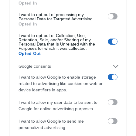
Opted In
not limited to your visit or usage behaviour. You may click to
grant or deny consent to Google and its third-party tags to
I want to opt-out of processing my
use your data for below specified purposes in below Google
Personal Data for Targeted Advertising.
consent section.
Opted In
I want to opt-out of Collection, Use,
Retention, Sale, and/or Sharing of my
Personal Data that Is Unrelated with the
Purposes for which it was collected.
Opted Out
Google consents
I want to allow Google to enable storage
related to advertising like cookies on web or
device identifiers in apps.
I want to allow my user data to be sent to
Google for online advertising purposes.
I want to allow Google to send me
personalized advertising.