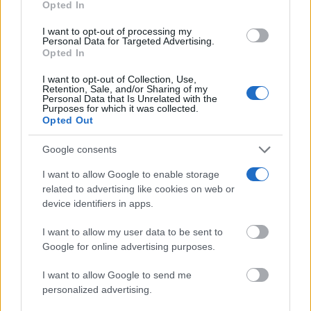
Opted In
not limited to your visit or usage behaviour. You may click to
grant or deny consent to Google and its third-party tags to
I want to opt-out of processing my
use your data for below specified purposes in below Google
Personal Data for Targeted Advertising.
consent section.
Opted In
TE RECOMENDAMOS
I want to opt-out of Collection, Use,
Retention, Sale, and/or Sharing of my
Personal Data that Is Unrelated with the
Purposes for which it was collected.
Opted Out
Google consents
I want to allow Google to enable storage
related to advertising like cookies on web or
device identifiers in apps.
I want to allow my user data to be sent to
Google for online advertising purposes.
I want to allow Google to send me
personalized advertising.
Corepunk MMORPG
Un verdadero MMORPG de la vieja escuela ¡Cómo los