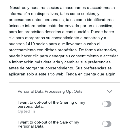
Nosotros y nuestros socios almacenamos o accedemos a
información en dispositivos, tales como cookies, y
procesamos datos personales, tales como identificadores
únicos e información estándar enviada por un dispositivo,
para los propósitos descritos a continuación. Puede hacer
clic para otorgarnos su consentimiento a nosotros y a
nuestros 1419 socios para que llevemos a cabo el
procesamiento con dichos propósitos. De forma alternativa,
puede hacer clic para denegar su consentimiento o acceder
a información más detallada y cambiar sus preferencias
antes de otorgar su consentimiento. Sus preferencias se
aplicarán solo a este sitio web. Tenga en cuenta que algún
procesamiento de sus datos personales puede no requerir
de su consentimiento, pero usted tiene el derecho de
Personal Data Processing Opt Outs
rechazar tal procesamiento. Puede cambiar sus preferencias
o retirar su consentimiento en cualquier momento volviendo
I want to opt-out of the Sharing of my
a este sitio y haciendo clic en el botón "Privacidad" en la
personal data.
parte inferior de la página web.
Opted In
Please note that this website/app uses one or more Google
I want to opt-out of the Sale of my
Personal Data.
services and may gather and store information including but