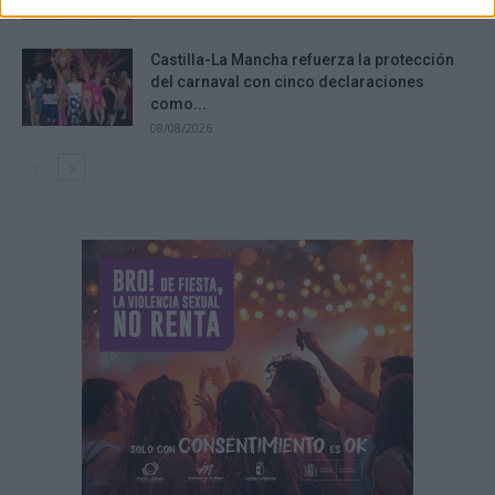
Castilla-La Mancha refuerza la protección
del carnaval con cinco declaraciones
como...
08/08/2026