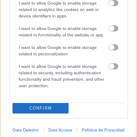
de antes, pero mejor!
I want to allow Google to enable storage
related to analytics like cookies on web or
DISCOVER WITH
device identifiers in apps.
Últimas noticias
I want to allow Google to enable storage
related to functionality of the website or app.
Castilla-La Mancha refuerza el Estatuto del
Pequeño Municipio con las aportaciones...
I want to allow Google to enable storage
08/08/2026
related to personalization.
Castilla-La Mancha activa el PLATECAM por
I want to allow Google to enable storage
el eclipse solar ante la...
related to security, including authentication
08/08/2026
functionality and fraud prevention, and other
user protection.
Castilla-La Mancha refuerza la inclusión del
alumnado con TEA con un...
08/08/2026
CONFIRM
Castilla-La Mancha refuerza la sanidad por
Data Deletion
Data Access
Polótica de Privacidad
el eclipse solar ante la...
08/08/2026