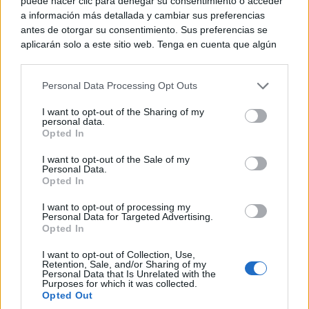
puede hacer clic para denegar su consentimiento o acceder
a información más detallada y cambiar sus preferencias
antes de otorgar su consentimiento. Sus preferencias se
aplicarán solo a este sitio web. Tenga en cuenta que algún
procesamiento de sus datos personales puede no requerir
de su consentimiento, pero usted tiene el derecho de
Personal Data Processing Opt Outs
rechazar tal procesamiento. Puede cambiar sus preferencias
o retirar su consentimiento en cualquier momento volviendo
I want to opt-out of the Sharing of my
a este sitio y haciendo clic en el botón "Privacidad" en la
personal data.
parte inferior de la página web.
Opted In
Please note that this website/app uses one or more Google
I want to opt-out of the Sale of my
Personal Data.
services and may gather and store information including but
Opted In
not limited to your visit or usage behaviour. You may click to
Adiós a la cal del baño
grant or deny consent to Google and its third-party tags to
¿Y si pudieras eliminar la cal del baño sin esfuerzo?
I want to opt-out of processing my
use your data for below specified purposes in below Google
Personal Data for Targeted Advertising.
consent section.
Opted In
I want to opt-out of Collection, Use,
Retention, Sale, and/or Sharing of my
Personal Data that Is Unrelated with the
Purposes for which it was collected.
Opted Out