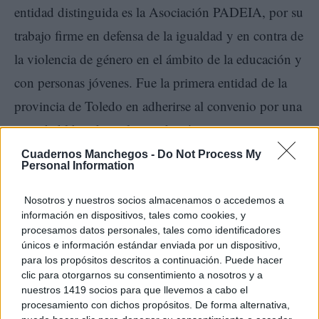
entidad distinguida es la Asociación PADEIA, por su
trabajo firme en defensa de la igualdad y en contra de
la violencia de género en el ámbito de la educación y
con personas jóvenes. Fue la primera entidad de la
provincia de Toledo en adherirse al convenio por una
sociedad libre de violencia de género.
Cuadernos Manchegos -
Do Not Process My
Personal Information
El IES ‘Santiago Grisolia’ es el centro educativo
premiado en la localidad de Cuenca, que utiliza el
Nosotros y nuestros socios almacenamos o accedemos a
información en dispositivos, tales como cookies, y
teatro musical como una herramienta dirigida a
procesamos datos personales, tales como identificadores
fomentar la igualdad y una sociedad libre de
únicos e información estándar enviada por un dispositivo,
para los propósitos descritos a continuación. Puede hacer
violencia. Se reconoce, su vez, a la Asociación de
clic para otorgarnos su consentimiento a nosotros y a
Mujeres Empresarias y Profesionales de Cuenca por
nuestros 1419 socios para que llevemos a cabo el
procesamiento con dichos propósitos. De forma alternativa,
su trabajo incansable en la promoción de la igualdad