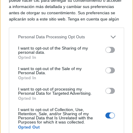
puede hacer clic para denegar su consentimiento o acceder
en el ámbito laboral y la inserción laboral de mujeres
a información más detallada y cambiar sus preferencias
antes de otorgar su consentimiento. Sus preferencias se
víctimas de la violencia machista.
aplicarán solo a este sitio web. Tenga en cuenta que algún
procesamiento de sus datos personales puede no requerir
de su consentimiento, pero usted tiene el derecho de
Personal Data Processing Opt Outs
rechazar tal procesamiento. Puede cambiar sus preferencias
o retirar su consentimiento en cualquier momento volviendo
I want to opt-out of the Sharing of my
a este sitio y haciendo clic en el botón "Privacidad" en la
personal data.
parte inferior de la página web.
Opted In
Please note that this website/app uses one or more Google
I want to opt-out of the Sale of my
Personal Data.
services and may gather and store information including but
Opted In
En Albacete, el centro educativo premiado es el IES
not limited to your visit or usage behaviour. You may click to
grant or deny consent to Google and its third-party tags to
‘Tomás Navarro Tomás’ de la capital y la entidad de
I want to opt-out of processing my
use your data for below specified purposes in below Google
Personal Data for Targeted Advertising.
consent section.
Opted In
economía social reconocida será AMIAB, cuya
función está orientada a generar oportunidades
I want to opt-out of Collection, Use,
Retention, Sale, and/or Sharing of my
Personal Data that Is Unrelated with the
laborales y elaborar itinerarios de integración
Purposes for which it was collected.
Opted Out
sociolaboral, siempre con perspectiva de género. Es