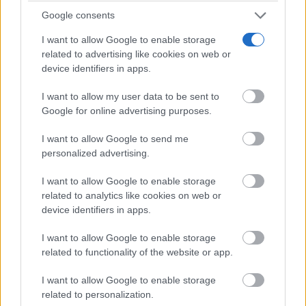
otra de las entidades que tiene firmado con el
Google consents
Instituto de la Mujer de Castilla-La Mancha el
I want to allow Google to enable storage
related to advertising like cookies on web or
convenio por una sociedad libre de violencia de
device identifiers in apps.
género.
I want to allow my user data to be sent to
Google for online advertising purposes.
Y, por último, en Ciudad Real, el Gobierno regional
I want to allow Google to send me
reconoce la labor del CEIP ‘Enrique Tierno Galván’
personalized advertising.
en el apartado empresarial, se reconoce la labor del
I want to allow Google to enable storage
Grupo de Integración Almida por su labor orientada
related to analytics like cookies on web or
a la inserción laboral de personas con discapacidad,
device identifiers in apps.
posibilitando siempre que mujeres víctimas de la
I want to allow Google to enable storage
related to functionality of the website or app.
violencia machista puedan emprender una nueva
vida con una oportunidad laboral.
I want to allow Google to enable storage
related to personalization.