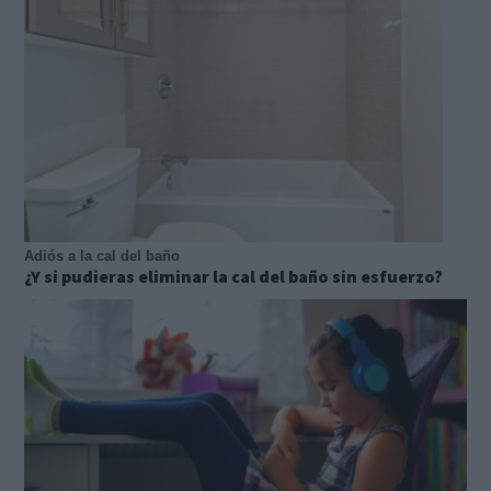
Adiós a la cal del baño
¿Y si pudieras eliminar la cal del baño sin esfuerzo?