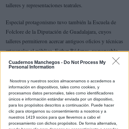
talleres y representaciones teatrales.
Especial protagonismo tuvo también la Escuela de
Folclore de la Diputación de Guadalajara, cuyos
talleres permitieron acercar antiguos oficios y técnicas
artesanales al público. Esther Ródenas, responsable
del taller de bolillos, explicó cómo la institución lleva
Cuadernos Manchegos -
Do Not Process My
Personal Information
décadas recuperando tradiciones y conocimientos
populares de la provincia. Entre las curiosidades
Nosotros y nuestros socios almacenamos o accedemos a
información en dispositivos, tales como cookies, y
locales más comentadas destacó el nombre con el que
procesamos datos personales, tales como identificadores
se conoce en Cogolludo al mundillo sobre el que se
únicos e información estándar enviada por un dispositivo,
para los propósitos descritos a continuación. Puede hacer
trabaja el encaje de bolillos. “Aquí lo llaman
clic para otorgarnos su consentimiento a nosotros y a
‘Manolo’”, explicó, reivindicando así una
nuestros 1419 socios para que llevemos a cabo el
procesamiento con dichos propósitos. De forma alternativa,
singularidad popular que todavía se conserva en la