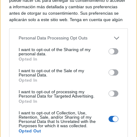
puede hacer clic para denegar su consentimiento o acceder
localidad.
a información más detallada y cambiar sus preferencias
antes de otorgar su consentimiento. Sus preferencias se
aplicarán solo a este sitio web. Tenga en cuenta que algún
procesamiento de sus datos personales puede no requerir
de su consentimiento, pero usted tiene el derecho de
Personal Data Processing Opt Outs
rechazar tal procesamiento. Puede cambiar sus preferencias
La Asociación de Mujeres colaboró además en la
o retirar su consentimiento en cualquier momento volviendo
I want to opt-out of the Sharing of my
a este sitio y haciendo clic en el botón "Privacidad" en la
personal data.
comida popular celebrada durante la jornada —
parte inferior de la página web.
Opted In
patatas con carne— reforzando el carácter
Please note that this website/app uses one or more Google
I want to opt-out of the Sale of my
participativo y comunitario de un evento en el que
Personal Data.
services and may gather and store information including but
Opted In
not limited to your visit or usage behaviour. You may click to
buena parte del municipio volvió a implicarse
grant or deny consent to Google and its third-party tags to
I want to opt-out of processing my
use your data for below specified purposes in below Google
activamente.
Personal Data for Targeted Advertising.
consent section.
Opted In
Una recreación histórica para explicar el pasado
I want to opt-out of Collection, Use,
Retention, Sale, and/or Sharing of my
Personal Data that Is Unrelated with the
de Castilla
Purposes for which it was collected.
Opted Out