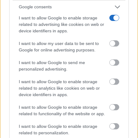
Google consents
I want to allow Google to enable storage
related to advertising like cookies on web or
device identifiers in apps.
I want to allow my user data to be sent to
Google for online advertising purposes.
La programación continuó durante toda la jornada
con desfiles, exhibiciones militares, música,
I want to allow Google to send me
personalized advertising.
recreaciones históricas y escenas de vida cotidiana de
I want to allow Google to enable storage
los siglos XV al XVII. Más de 140 recreadores
related to analytics like cookies on web or
llegados desde distintos puntos de España
device identifiers in apps.
participaron en una propuesta que buscaba acercar la
I want to allow Google to enable storage
historia al público desde una perspectiva rigurosa y
related to functionality of the website or app.
divulgativa.
I want to allow Google to enable storage
related to personalization.