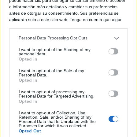
puede hacer clic para denegar su consentimiento o acceder
a información más detallada y cambiar sus preferencias
Corepunk MMORPG
antes de otorgar su consentimiento. Sus preferencias se
Un verdadero MMORPG de la vieja escuela ¡Cómo los
aplicarán solo a este sitio web. Tenga en cuenta que algún
de antes, pero mejor!
procesamiento de sus datos personales puede no requerir
de su consentimiento, pero usted tiene el derecho de
Personal Data Processing Opt Outs
rechazar tal procesamiento. Puede cambiar sus preferencias
o retirar su consentimiento en cualquier momento volviendo
I want to opt-out of the Sharing of my
a este sitio y haciendo clic en el botón "Privacidad" en la
personal data.
parte inferior de la página web.
Opted In
Please note that this website/app uses one or more Google
I want to opt-out of the Sale of my
Personal Data.
services and may gather and store information including but
Opted In
not limited to your visit or usage behaviour. You may click to
grant or deny consent to Google and its third-party tags to
I want to opt-out of processing my
use your data for below specified purposes in below Google
Personal Data for Targeted Advertising.
Parece ciencia ficción
consent section.
Opted In
Prepárate para alucinar con estas criaturas
I want to opt-out of Collection, Use,
Retention, Sale, and/or Sharing of my
Personal Data that Is Unrelated with the
Purposes for which it was collected.
Opted Out