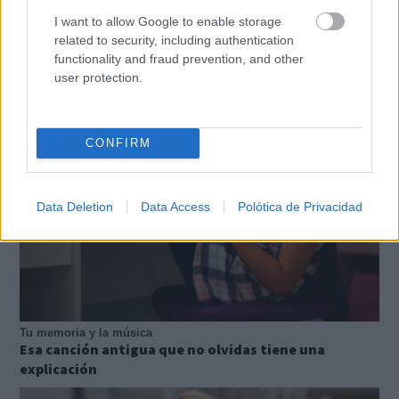
I want to allow Google to enable storage
related to security, including authentication
El truco contra la cal
functionality and fraud prevention, and other
Di adiós a la cal del baño con estos sencillos consejos
user protection.
CONFIRM
Data Deletion
Data Access
Polótica de Privacidad
Tu memoria y la música
Esa canción antigua que no olvidas tiene una
explicación