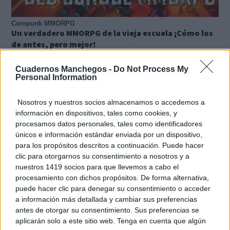
Corepunk MMORPG
Un verdadero MMORPG de la vieja escuela ¡Cómo los
de antes, pero mejor!
DISCOVER WITH
Cuadernos Manchegos -
Do Not Process My
Últimas noticias
Personal Information
La Terraza Ayer y Hoy sortea diez entradas
Nosotros y nuestros socios almacenamos o accedemos a
para vivir 40...
información en dispositivos, tales como cookies, y
06/08/2026
procesamos datos personales, tales como identificadores
únicos e información estándar enviada por un dispositivo,
para los propósitos descritos a continuación. Puede hacer
Núñez lamenta que CLM siga siendo la peor
clic para otorgarnos su consentimiento a nosotros y a
región de España...
nuestros 1419 socios para que llevemos a cabo el
06/08/2026
procesamiento con dichos propósitos. De forma alternativa,
puede hacer clic para denegar su consentimiento o acceder
La inteligencia artificial y las series
a información más detallada y cambiar sus preferencias
verticales marcan la nueva edición...
antes de otorgar su consentimiento. Sus preferencias se
06/08/2026
aplicarán solo a este sitio web. Tenga en cuenta que algún