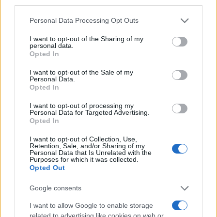
procesamiento de sus datos personales puede no requerir
de su consentimiento, pero usted tiene el derecho de
Tamajón se prepara para vivir diez días de
Personal Data Processing Opt Outs
rechazar tal procesamiento. Puede cambiar sus preferencias
cultura, tradición y...
o retirar su consentimiento en cualquier momento volviendo
06/08/2026
I want to opt-out of the Sharing of my
a este sitio y haciendo clic en el botón "Privacidad" en la
personal data.
parte inferior de la página web.
Opted In
CCOO Castilla-La Mancha exige reforzar la
Please note that this website/app uses one or more Google
I want to opt-out of the Sale of my
prevención frente al estrés térmico...
Personal Data.
services and may gather and store information including but
06/08/2026
Opted In
not limited to your visit or usage behaviour. You may click to
grant or deny consent to Google and its third-party tags to
I want to opt-out of processing my
use your data for below specified purposes in below Google
Personal Data for Targeted Advertising.
consent section.
Opted In
I want to opt-out of Collection, Use,
Retention, Sale, and/or Sharing of my
Personal Data that Is Unrelated with the
Purposes for which it was collected.
Opted Out
Google consents
I want to allow Google to enable storage
related to advertising like cookies on web or