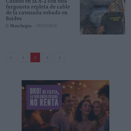
Cazado en la A-2 con una
furgoneta repleta de cable
de la catenaria robado en
Baides
C. Manchegos
-
29/07/2026
1
2
3