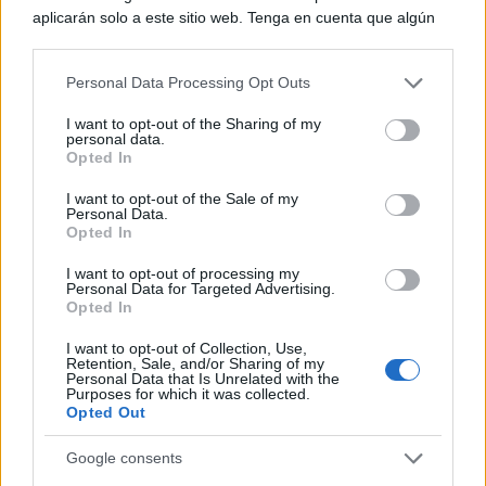
aplicarán solo a este sitio web. Tenga en cuenta que algún
procesamiento de sus datos personales puede no requerir
de su consentimiento, pero usted tiene el derecho de
Personal Data Processing Opt Outs
rechazar tal procesamiento. Puede cambiar sus preferencias
o retirar su consentimiento en cualquier momento volviendo
I want to opt-out of the Sharing of my
a este sitio y haciendo clic en el botón "Privacidad" en la
personal data.
parte inferior de la página web.
Opted In
Please note that this website/app uses one or more Google
I want to opt-out of the Sale of my
Personal Data.
services and may gather and store information including but
Opted In
not limited to your visit or usage behaviour. You may click to
grant or deny consent to Google and its third-party tags to
I want to opt-out of processing my
use your data for below specified purposes in below Google
Personal Data for Targeted Advertising.
consent section.
Opted In
I want to opt-out of Collection, Use,
Retention, Sale, and/or Sharing of my
Personal Data that Is Unrelated with the
Purposes for which it was collected.
Opted Out
Google consents