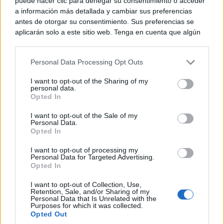
puede hacer clic para denegar su consentimiento o acceder
a información más detallada y cambiar sus preferencias
antes de otorgar su consentimiento. Sus preferencias se
aplicarán solo a este sitio web. Tenga en cuenta que algún
procesamiento de sus datos personales puede no requerir
de su consentimiento, pero usted tiene el derecho de
Personal Data Processing Opt Outs
rechazar tal procesamiento. Puede cambiar sus preferencias
Sigüenza estrena una espectacular oficina de
o retirar su consentimiento en cualquier momento volviendo
turismo en la Plaza Mayor
I want to opt-out of the Sharing of my
a este sitio y haciendo clic en el botón "Privacidad" en la
personal data.
parte inferior de la página web.
Opted In
Please note that this website/app uses one or more Google
I want to opt-out of the Sale of my
Personal Data.
services and may gather and store information including but
Opted In
not limited to your visit or usage behaviour. You may click to
grant or deny consent to Google and its third-party tags to
I want to opt-out of processing my
use your data for below specified purposes in below Google
Personal Data for Targeted Advertising.
consent section.
Opted In
I want to opt-out of Collection, Use,
Retention, Sale, and/or Sharing of my
Personal Data that Is Unrelated with the
Purposes for which it was collected.
Opted Out