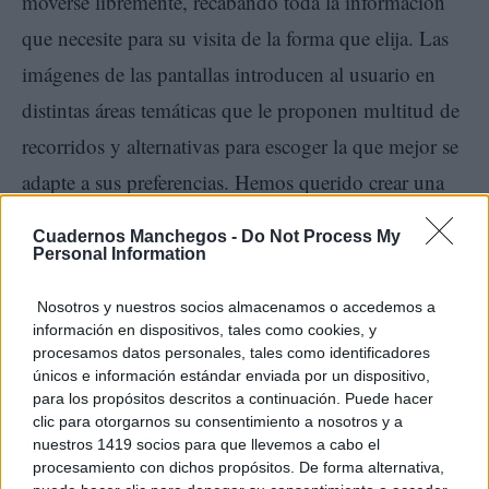
moverse libremente, recabando toda la información
que necesite para su visita de la forma que elija. Las
imágenes de las pantallas introducen al usuario en
distintas áreas temáticas que le proponen multitud de
recorridos y alternativas para escoger la que mejor se
adapte a sus preferencias. Hemos querido crear una
imagen corporativa fuerte que refleje el carácter
Cuadernos Manchegos -
Do Not Process My
innovador y dinámico de una ciudad medieval del
Personal Information
siglo XXI”, valora Arantxa Perez, concejala de
Nosotros y nuestros socios almacenamos o accedemos a
Turismo del Ayuntamiento de Sigüenza.
información en dispositivos, tales como cookies, y
procesamos datos personales, tales como identificadores
únicos e información estándar enviada por un dispositivo,
para los propósitos descritos a continuación. Puede hacer
clic para otorgarnos su consentimiento a nosotros y a
nuestros 1419 socios para que llevemos a cabo el
procesamiento con dichos propósitos. De forma alternativa,