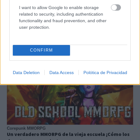
I want to allow Google to enable storage
‘
related to security, including authentication
functionality and fraud prevention, and other
user protection.
TE RECOMENDAMOS
CONFIRM
Data Deletion
Data Access
Polótica de Privacidad
Corepunk MMORPG
Un verdadero MMORPG de la vieja escuela ¡Cómo los