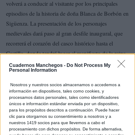
volverá a conducir al visitante por los principales
episodios de la historia de doña Blanca de Borbón en
Sigüenza. La presentación de los personajes
medievales dará paso al gran desfile inaugural, que
recorrerá el corazón del casco histórico hasta el
Castillo, donde tendrá lugar el manifiesto de la reina
y la bienvenida oficial a las Jornadas.
Cuadernos Manchegos -
Do Not Process My
Personal Information
A partir de ese momento, la ciudad se llenará de
Nosotros y nuestros socios almacenamos o accedemos a
campamentos medievales, exhibiciones de vuelo de
información en dispositivos, tales como cookies, y
procesamos datos personales, tales como identificadores
aves rapaces, combates, música en directo, teatro de
únicos e información estándar enviada por un dispositivo,
calle, magia, pasacalles y recreaciones históricas que
para los propósitos descritos a continuación. Puede hacer
clic para otorgarnos su consentimiento a nosotros y a
conducirán al público hasta algunos de los
nuestros 1419 socios para que llevemos a cabo el
procesamiento con dichos propósitos. De forma alternativa,
momentos más esperados del fin de semana, como la