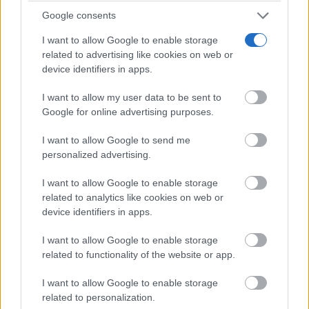
que encuentra en Sigüenza el escenario donde
Google consents
transcurrieron algunos de sus capítulos más
I want to allow Google to enable storage
decisivos.
related to advertising like cookies on web or
device identifiers in apps.
A lo largo de todo el fin de semana también habrá
I want to allow my user data to be sent to
Google for online advertising purposes.
talleres infantiles, actividades familiares, teatro,
música y animación permanente en distintos espacios
I want to allow Google to send me
personalized advertising.
del casco histórico, consolidando unas Jornadas
I want to allow Google to enable storage
pensadas para todos los públicos.
related to analytics like cookies on web or
device identifiers in apps.
Un proyecto de ciudad construido durante más de
I want to allow Google to enable storage
un cuarto de siglo
related to functionality of the website or app.
I want to allow Google to enable storage
Las Jornadas Medievales son hoy una de las
related to personalization.