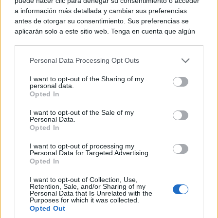
puede hacer clic para denegar su consentimiento o acceder
representación de la Batalla de Araviana, el torneo a
a información más detallada y cambiar sus preferencias
antes de otorgar su consentimiento. Sus preferencias se
caballo, la tradicional Noche del Embrujo, el
aplicarán solo a este sitio web. Tenga en cuenta que algún
espectáculo de fuego o el concierto medieval de
procesamiento de sus datos personales puede no requerir
de su consentimiento, pero usted tiene el derecho de
cierre de la jornada del sábado.
Personal Data Processing Opt Outs
rechazar tal procesamiento. Puede cambiar sus preferencias
o retirar su consentimiento en cualquier momento volviendo
I want to opt-out of the Sharing of my
a este sitio y haciendo clic en el botón "Privacidad" en la
personal data.
parte inferior de la página web.
Opted In
Please note that this website/app uses one or more Google
I want to opt-out of the Sale of my
Personal Data.
services and may gather and store information including but
Opted In
not limited to your visit or usage behaviour. You may click to
grant or deny consent to Google and its third-party tags to
I want to opt-out of processing my
use your data for below specified purposes in below Google
Personal Data for Targeted Advertising.
El domingo llegará el desenlace de la historia con la
consent section.
Opted In
recreación del destierro de doña Blanca de Borbón, la
I want to opt-out of Collection, Use,
Retention, Sale, and/or Sharing of my
batalla de Nájera, la muerte de Pedro I y el simbólico
Personal Data that Is Unrelated with the
Purposes for which it was collected.
entierro del monarca, completando un relato histórico
Opted Out